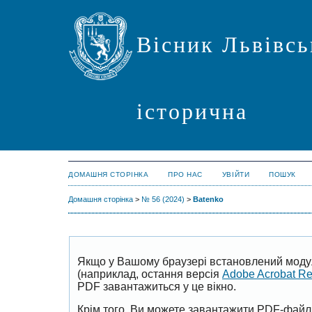
Вісник Львівсь
історична
ДОМАШНЯ СТОРІНКА
ПРО НАС
УВІЙТИ
ПОШУК
Домашня сторінка
>
№ 56 (2024)
>
Batenko
Якщо у Вашому браузері встановлений моду
(наприклад, остання версія
Adobe Acrobat R
PDF завантажиться у це вікно.
Крім того, Ви можете завантажити PDF-файл