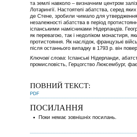
та землі навколо – визначним центром залі
Лотарингії. Настоятелі абатства, серед яки
де Стене, зробили чимало для утвердження 
незалежності абатства в період проти­стоян
іспанськими намісниками Нідерландів. Геог
як перевагою, так і недоліком монастиря, я
проти­стояння. Як наслідок, французькі війс
після останнього випадку в 1793 р. він пове
Ключові слова
: Іспанські Нідерланди, абат
промисловість, Герцогство Люксембург, фа
ПОВНИЙ ТЕКСТ:
PDF
ПОСИЛАННЯ
Поки немає зовнішніх посилань.