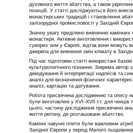
духовного життя абатства, а також укріпленн
позицій. У статті досліджуються його внесо
монастирських тради­цій і становлення абат
залізорудної промисловості у Західній Європ
Значну увагу приділено вивченню камінних 
монастиря. Активне виготовлення і викорис
суворих зим у Європі, відтак вони можуть в
джерела для вивчення змін клімату в Західн
Під час підготовки статті використані базов
культурологічного пізнання. Зокрема автор 
декодування й інтерпретації надписів та си
аналіз для визначення фізичних характерис
аналіз, картацію та датування.
Робота присвячена дослідженню та опису ни
були виготовлені у XVI–XVII ст. для ченців 
цього, частину дослідження присвячено анал
життя регіону, де розташоване абатство.
Камінні чавунні плити були важливим атрибу
Західної Європи у період Малого льодовиков