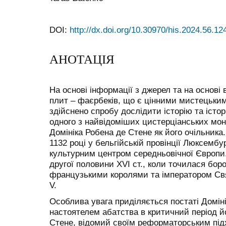
DOI:
http://dx.doi.org/10.30970/his.2024.56.12
АНОТАЦІЯ
На основі інформації з джерел та на основі
плит – фаєрбеків, що є цінними мистецьки
здійснено спробу дослідити історію та істо
одного з найвідоміших цистерціанських мона
Домініка Робена де Стене як його очільника
1132 році у бельгій­ській провінції Люксемб
культурним центром середньовічної Європи.
другої половини XVI ст., коли точилася бор
французькими королями та імператором Свя
V.
Особлива увага приділяється постаті Доміні
настоятелем абатства в критичний період йог
Стене, відомий своїм реформаторським під