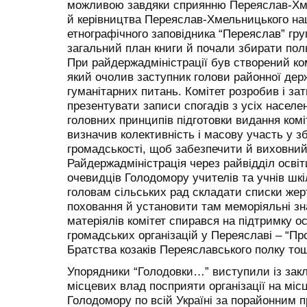
можливою завдяки сприянню Переяслав-Хме
й керівництва Переяслав-Хмельницького нац
етнографічного заповідника “Переяслав” груп
загальний план книги й почали збирати польо
При райдержадміністрації був створений ком
який очолив заступник голови районної держ
гуманітарних питань. Комітет розробив і за
презентувати записи спогадів з усіх населе
головних принципів підготовки видання комі
визначив колективність і масову участь у з
громадськості, щоб забезпечити й виховний
Райдержадміністрація через райвідділ освіт
очевидців Голодомору учителів та учнів шкі
головам сільських рад складати списки жерт
поховання й установити там меморіяльні зн
матеріялів комітет спирався на підтримку о
громадських організацій у Переяславі – “Про
Братства козаків Переяславського полку то
Упорядники “Голодовки…” виступили із закл
місцевих влад посприяти організації на місц
Голодомору по всій Україні за порайонним 