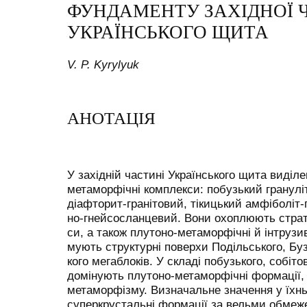
ФУНДАМЕНТУ ЗАХІДНОЇ 
УКРАЇНСЬКОГО ЩИТА
V. P. Kyrylyuk
АНОТАЦІЯ
У західній частині Українського щита виділе
метаморфічні комплекси: побузький грануліт
діафторит-гранітовий, тікицький амфіболіт-г
но-гнейсосланцевий. Вони охоплюють страт
си, а також плутоно-метаморфічні й інтрузи
мують структурні поверхи Подільського, Бу
кого мегаблоків. У складі побузького, собіто
домінують плутоно-метаморфічні формації, 
метаморфізму. Визначальне значення у їхнь
суперкрустальні формації за вельми обмеж