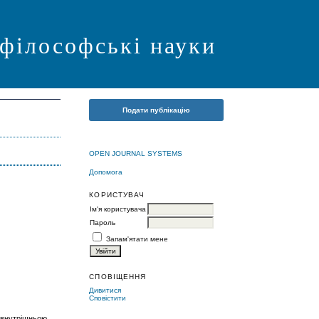
 філософські науки
Подати публікацію
OPEN JOURNAL SYSTEMS
Допомога
КОРИСТУВАЧ
Ім'я користувача
Пароль
Запам'ятати мене
СПОВІЩЕННЯ
Дивитися
Сповістити
є внутрішньою,