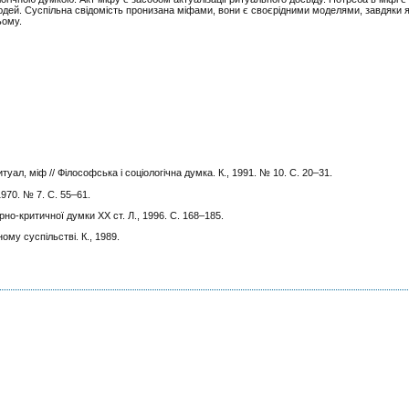
ей. Суспільна свідомість пронизана міфами, вони є своєрідними моделями, завдяки 
ьому.
уал, міф // Філософська і соціологічна думка. К., 1991. № 10. С. 20
–
31.
70. № 7. С. 55–61.
урно-критичної думки XX ст. Л., 1996. С. 168–185.
му суспільстві. К., 1989.