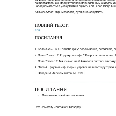
важковтамованою, продиктованою психологічним складом люд
народ намагається усвідомити й оцінити світ і своє місце в н
Ключові слова:
міф, міфологія, суспільна свідомість.
ПОВНИЙ ТЕКСТ:
PDF
ПОСИЛАННЯ
1.
Солонько Л. А.
Онтологія духу: переживання, рефлексія, рит
2.
Леви-Стросс К.
Структури мифа // Вопросы философии. 19
3.
Леві-Стросс К.
Міт і значення // Антологія світової літерат
4.
Вікер А.
Чудовий міф: форми управління в постіндустріально
5. Элиаде М. Аспекты мифа. М., 1996.
ПОСИЛАННЯ
Поки немає зовнішніх посилань.
Lviv University Journal of Philosophy