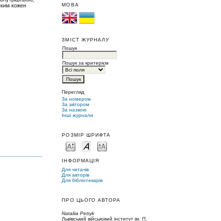
МОВА
яким кожен
ЗМІСТ ЖУРНАЛУ
Пошук
Пошук за критерієм
Перегляд
За номером
За автором
За назвою
Інші журнали
РОЗМІР ШРИФТА
ІНФОРМАЦІЯ
Для читачів
Для авторів
Для бібліотекарів
ПРО ЦЬОГО АВТОРА
Nataliia Petryk
Львівський військовий інститут ім. П.