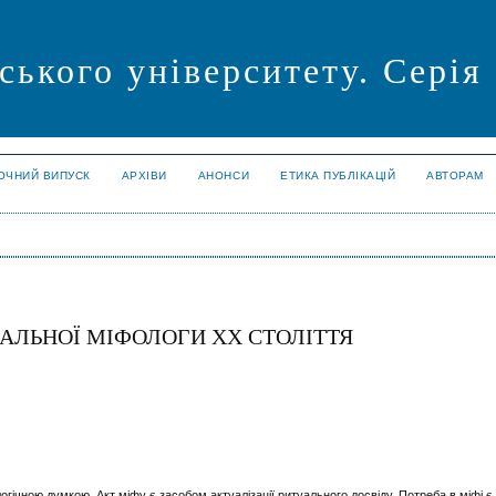
ського університету. Серія
ОЧНИЙ ВИПУСК
АРХІВИ
АНОНСИ
ЕТИКА ПУБЛІКАЦІЙ
АВТОРАМ
АЛЬНОЇ МІФОЛОГИ XX СТОЛІТТЯ
огічною думкою. Акт міфу є засобом актуалізації ритуального досвіду. Потреба в міфі 