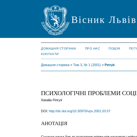
Вісник Львів
ДОМАШНЯ СТОРІНКА
ПРО НАС
ПОШУК
ПОТ
КОНТАКТИ
Домашня сторінка
>
Том 3, № 1 (2001)
>
Petryk
ПСИХОЛОГІЧНІ ПРОБЛЕМИ СОЦІ
Nataliia Petryk
DOI:
http://dx.doi.org/10.30970/vps.2001.03.57
АНОТАЦІЯ
Сучасна наука йде до подолання прірви між науковою і міфол