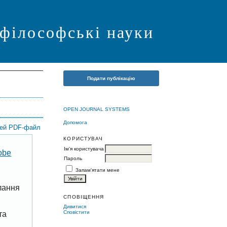
 філософські науки
Подати публікацію
OPEN JOURNAL SYSTEMS
Допомога
цей PDF-файл
КОРИСТУВАЧ
Ім'я користувача
obe
Пароль
Запам'ятати мене
лання
СПОВІЩЕННЯ
Дивитися
Сповістити
та