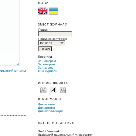
МОВА
ЗМІСТ ЖУРНАЛУ
Пошук
Пошук за критерієм
Перегляд
За номером
За автором
За назвою
Інші журнали
КРАННИЙ РЕЖИМ
РОЗМІР ШРИФТА
ІНФОРМАЦІЯ
Для читачів
Для авторів
Для бібліотекарів
ПРО ЦЬОГО АВТОРА
Serhii Isopchuk
Львівський національний університет