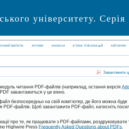
ського університету. Серія
ОЧНИЙ ВИПУСК
АРХІВИ
АНОНСИ
ЕТИКА ПУБЛІКАЦІЙ
АВТОРАМ
Завантажити 
модуль читання PDF-файлів (наприклад, остання версія
Ad
PDF завантажиться у це вікно.
файл безпосередньо на свій комп'ютер, де його можна буде
ня PDF-файлів. Щоб завантажити PDF-файл, натисніть поси
ації про те, як працювати з PDF-файлами, роздруковувати 
ттю Highwire Press
Frequently Asked Questions about PDFs
.