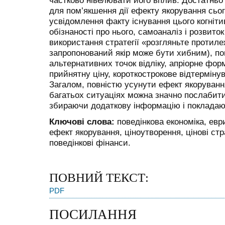
частково нівелювати його вплив. Достатнь
для пом’якшення дії ефекту якорування сьо
усвідомлення факту існування цього когніт
обізнаності про нього, самоаналіз і розвито
використання стратегії «розгляньте протил
запропонований якір може бути хибним), по
альтернативних точок відліку, апріорне фо
прийнятну ціну, короткострокове відтерміну
Загалом, повністю усунути ефект якоруванн
багатьох ситуаціях можна значно послабити
збираючи додаткову інформацію і покладаючи
Ключові слова:
поведінкова економіка, евр
ефект якорування, ціноутворення, цінові стра
поведінкові фінанси.
ПОВНИЙ ТЕКСТ:
PDF
ПОСИЛАННЯ