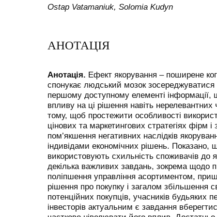
Ostap Vatamaniuk, Solomia Kudyn
АНОТАЦІЯ
Анотація.
Ефект якорування – поширене ког
спонукає людський мозок зосереджуватися 
першому доступному елементі інформації, 
впливу на ці рішення навіть нерелевантних 
тому, щоб простежити особливості викорис
цінових та маркетингових стратегіях фірм і
пом’якшення негативних наслідків якоруван
індивідами економічних рішень. Показано, що
використовують схильність споживачів до 
декілька важливих завдань, зокрема щодо п
поліпшення управління асортиментом, при
рішення про покупку і загалом збільшення с
потенційних покупців, учасників будьяких пе
інвесторів актуальним є завдання вберегтис