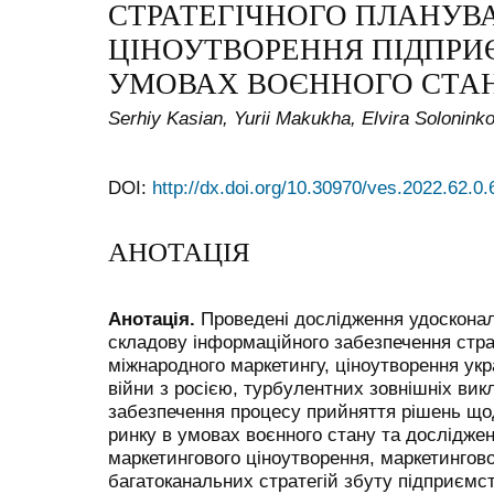
СТРАТЕГІЧНОГО ПЛАНУВ
ЦІНОУТВОРЕННЯ ПІДПРИ
УМОВАХ ВОЄННОГО СТА
Serhiy Kasian, Yurii Makukha, Elvira Solonink
DOI:
http://dx.doi.org/10.30970/ves.2022.62.0
АНОТАЦІЯ
Анотація.
Проведені дослідження удоскона
складову інформаційного забезпечення стра
міжнародного маркетингу, ціноутворення ук
війни з росією, турбулентних зовнішніх вик
забезпечення процесу прийняття рішень що
ринку в умовах воєнного стану та досліджен
маркетингового ціноутворення, маркетингово
багатоканальних стратегій збуту підприємств