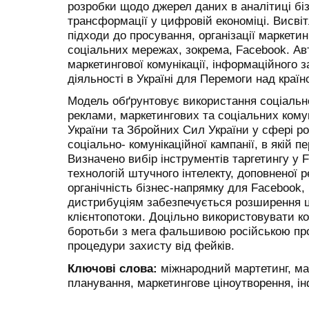
розробки щодо джерел даних в аналітиці бі
трансформації у цифровій економіці. Висві
підходи до просування, організації маркети
соціальних мережах, зокрема, Facebook. А
маркетингової комунікації, інформаційного 
діяльності в Україні для Перемоги над краї
Модель обґрунтовує використання соціально
реклами, маркетингових та соціальних комун
України та Збройних Сил України у сфері ро
соціально- комунікаційної кампанії, в якій 
Визначено вибір інструментів таргетингу у 
технологій штучного інтелекту, доповненої 
органічність бізнес-напрямку для Facebook,
дистрибуціям забезпечується розширення ці
клієнтопотоки. Доцільно використовувати к
боротьби з мега фальшивою російською пр
процедури захисту від фейків.
Ключові слова:
міжнародний мартетинг, ма
планування, маркетингове ціноутворення, і