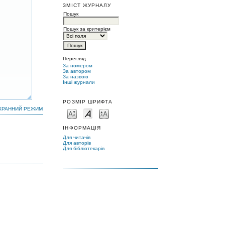
ЗМІСТ ЖУРНАЛУ
Пошук
Пошук за критерієм
Перегляд
За номером
За автором
За назвою
Інші журнали
РОЗМІР ШРИФТА
КРАННИЙ РЕЖИМ
ІНФОРМАЦІЯ
Для читачів
Для авторів
Для бібліотекарів