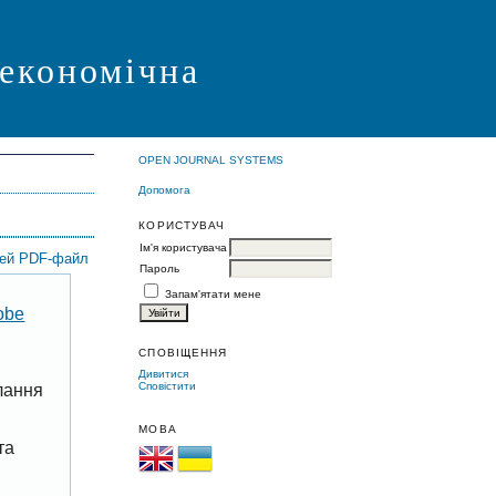
 економічна
OPEN JOURNAL SYSTEMS
Допомога
КОРИСТУВАЧ
Ім'я користувача
цей PDF-файл
Пароль
Запам'ятати мене
obe
СПОВІЩЕННЯ
Дивитися
Сповістити
лання
МОВА
та