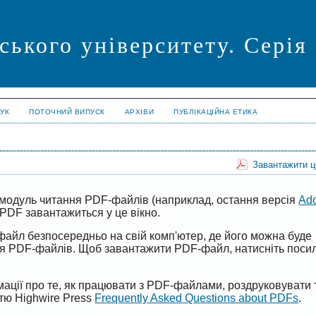
ського університету. Серія
УК
ПОТОЧНИЙ ВИПУСК
АРХІВИ
ПУБЛІКАЦІЙНА ЕТИКА
Завантажити 
модуль читання PDF-файлів (наприклад, остання версія
Ad
PDF завантажиться у це вікно.
файл безпосередньо на свій комп'ютер, де його можна буде
ня PDF-файлів. Щоб завантажити PDF-файл, натисніть поси
ації про те, як працювати з PDF-файлами, роздруковувати 
ттю Highwire Press
Frequently Asked Questions about PDFs
.