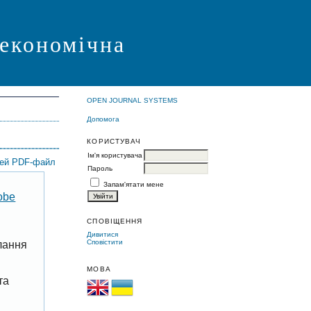
 економічна
OPEN JOURNAL SYSTEMS
Допомога
КОРИСТУВАЧ
Ім'я користувача
цей PDF-файл
Пароль
Запам'ятати мене
obe
СПОВІЩЕННЯ
Дивитися
Сповістити
лання
МОВА
та