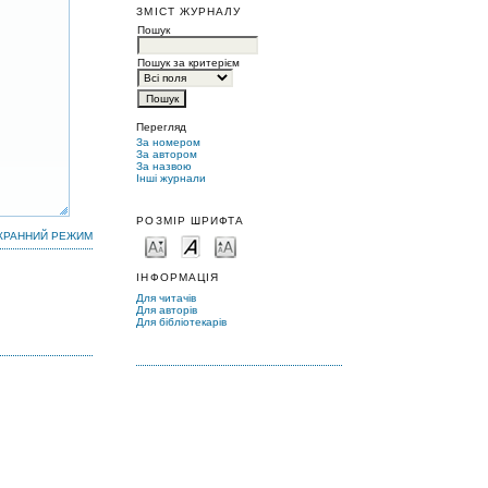
ЗМІСТ ЖУРНАЛУ
Пошук
Пошук за критерієм
Перегляд
За номером
За автором
За назвою
Інші журнали
РОЗМІР ШРИФТА
КРАННИЙ РЕЖИМ
ІНФОРМАЦІЯ
Для читачів
Для авторів
Для бібліотекарів