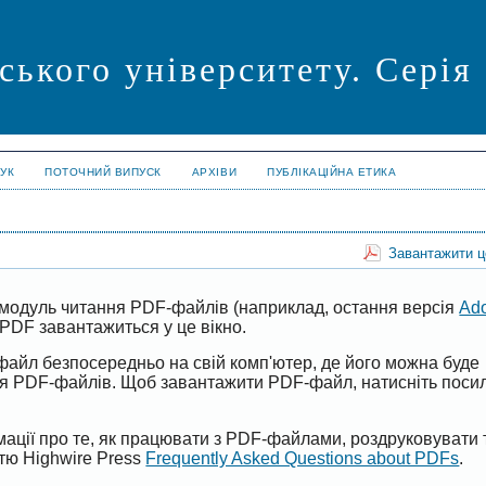
ського університету. Серія
УК
ПОТОЧНИЙ ВИПУСК
АРХІВИ
ПУБЛІКАЦІЙНА ЕТИКА
Завантажити 
модуль читання PDF-файлів (наприклад, остання версія
Ad
PDF завантажиться у це вікно.
файл безпосередньо на свій комп'ютер, де його можна буде
ня PDF-файлів. Щоб завантажити PDF-файл, натисніть поси
ації про те, як працювати з PDF-файлами, роздруковувати 
ттю Highwire Press
Frequently Asked Questions about PDFs
.