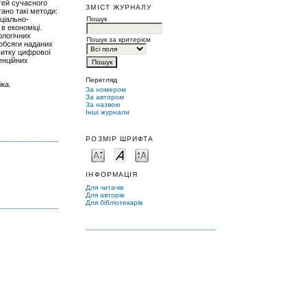
стей сучасного
ЗМІСТ ЖУРНАЛУ
тано такі методи:
Пошук
оціально-
в економіці.
ологічних
Пошук за критерієм
 обсяги наданих
витку цифрової
енційних
Перегляд
іка.
За номером
За автором
За назвою
Інші журнали
РОЗМІР ШРИФТА
ІНФОРМАЦІЯ
Для читачів
Для авторів
Для бібліотекарів