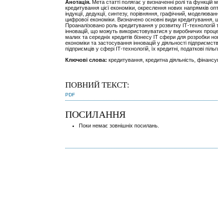
Анотація.
Мета статті полягає у визначенні ролі та функцій 
кредитування цієї економіки, окреслення нових напрямків опти
індукції, дедукції, синтезу, порівняння, графічний, моделюв
цифрової економіки. Визначено основні види кредитування, 
Проаналізовано роль кредитування у розвитку ІТ-технологій
інновацій, що можуть використовуватися у виробничих процес
малих та середніх кредитів бізнесу ІТ сфери для розробки н
економіки та застосування інновацій у діяльності підприємс
підприємців у сфері ІТ-технологій, їх кредитні, податкові пільг
Ключові слова:
кредитування, кредитна діяльність, фінансув
ПОВНИЙ ТЕКСТ:
PDF
ПОСИЛАННЯ
Поки немає зовнішніх посилань.