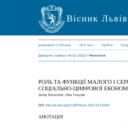
Вісник Львів
ДОМАШНЯ СТОРІНКА
ПРО НАС
УВІЙТИ
ПОШ
Домашня сторінка
>
№ 62 (2022)
>
Reverchuk
РОЛЬ ТА ФУНКЦІЇ МАЛОГО І С
СОЦІАЛЬНО-ЦИФРОВОЇ ЕКОНОМ
Serhiy Reverchuk, Olha Tvorydlo
DOI:
http://dx.doi.org/10.30970/ves.2022.62.0.6209
АНОТАЦІЯ