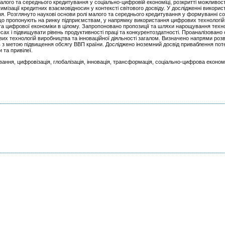
малого та середнього кредитування у соціально-цифровій економіці, розкритті можливо
мізації кредитних взаємовідносин у контексті світового досвіду. У дослідженні викорис
ання. Розглянуто наукові основи ролі малого та середнього кредитування у формуванні с
що пропонують на ринку підприємствам, у напрямку використання цифрових технологій 
 та цифрової економіки в цілому. Запропоновано пропозиції та шляхи нарощування техн
ах і підвищувати рівень продуктивності праці та конкурентоздатності. Проаналізовано
ових технологій виробництва та інноваційної діяльності загалом. Визначено напрями роз
тв з метою підвищення обсягу ВВП країни. Досліджено іноземний досвід приваблення пот
и та привілеї.
ання, цифровізація, глобалізація, інновація, трансформація, соціально-цифрова економ