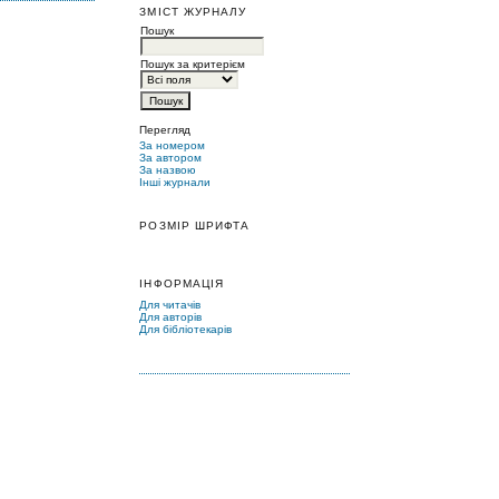
ЗМІСТ ЖУРНАЛУ
Пошук
Пошук за критерієм
Перегляд
За номером
За автором
За назвою
Інші журнали
РОЗМІР ШРИФТА
ІНФОРМАЦІЯ
Для читачів
Для авторів
Для бібліотекарів