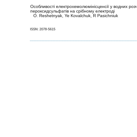
Особливості електрохемолюмінісценсії у водних роз
пероксидсульфатів на срібному електроді
O. Reshetnyak, Ye Kovalchuk, R Pasichniuk
ISSN: 2078-5615