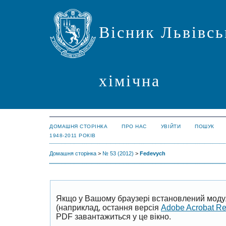
Вісник Львівсь
хімічна
ДОМАШНЯ СТОРІНКА
ПРО НАС
УВІЙТИ
ПОШУК
1948-2011 РОКІВ
Домашня сторінка
>
№ 53 (2012)
>
Fedevych
Якщо у Вашому браузері встановлений моду
(наприклад, остання версія
Adobe Acrobat R
PDF завантажиться у це вікно.