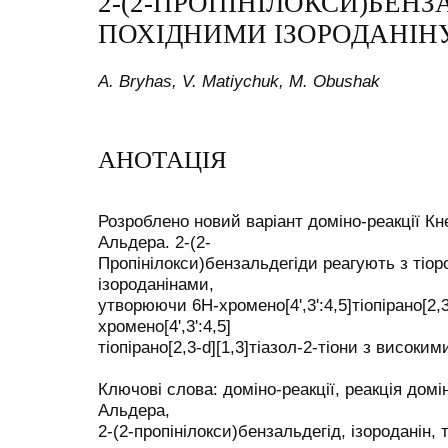
2-(2-ПРОПІНІЛОКСИ)БЕН
ПОХІДНИМИ ІЗОРОДАНІН
A. Bryhas, V. Matiychuk, M. Obushak
АНОТАЦІЯ
Розроблено новий варіант доміно-реакції Кн
Альдера. 2-(2-
Пропінілокси)бензальдегіди реагують з тіо
ізороданінами,
утворюючи 6H-хромено[4',3':4,5]тіопірано[2,3
хромено[4',3':4,5]
тіопірано[2,3-d][1,3]тіазол-2-тіони з високи
Ключові слова: доміно-реакції, реакція дом
Альдера,
2-(2-пропінілокси)бензальдегід, ізороданін, 