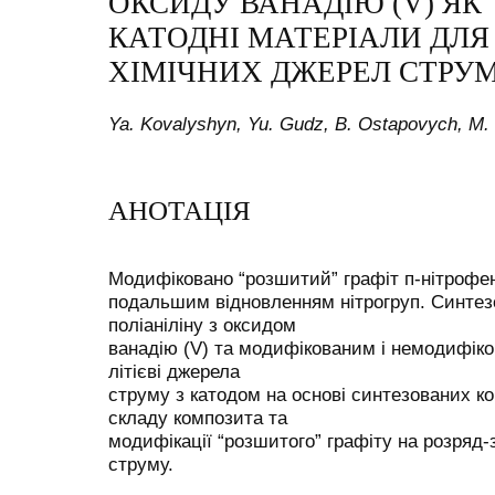
ОКСИДУ ВАНАДІЮ (V) ЯК
КАТОДНІ МАТЕРІАЛИ ДЛЯ
ХІМІЧНИХ ДЖЕРЕЛ СТРУ
Ya. Kovalyshyn, Yu. Gudz, B. Ostapovych, М
АНОТАЦІЯ
Модифіковано “розшитий” графіт п-нітрофен
подальшим відновленням нітрогруп. Синтез
поліаніліну з оксидом
ванадію (V) та модифікованим і немодифік
літієві джерела
струму з катодом на основі синтезованих к
складу композита та
модифікації “розшитого” графіту на розряд
струму.