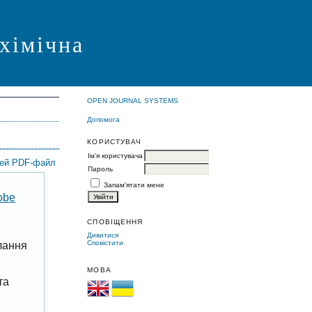
 хімічна
OPEN JOURNAL SYSTEMS
Допомога
КОРИСТУВАЧ
Ім'я користувача
цей PDF-файл
Пароль
Запам'ятати мене
obe
СПОВІЩЕННЯ
Дивитися
Сповістити
лання
МОВА
та