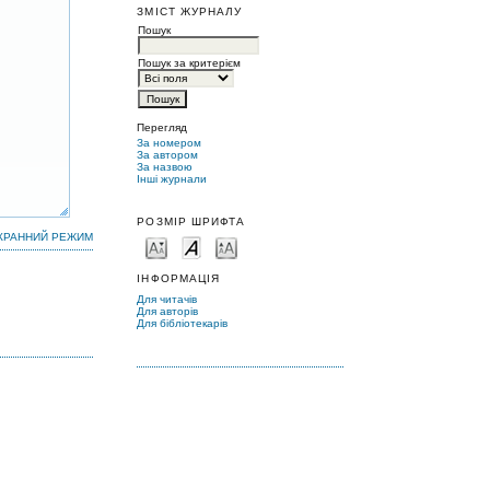
ЗМІСТ ЖУРНАЛУ
Пошук
Пошук за критерієм
Перегляд
За номером
За автором
За назвою
Інші журнали
РОЗМІР ШРИФТА
КРАННИЙ РЕЖИМ
ІНФОРМАЦІЯ
Для читачів
Для авторів
Для бібліотекарів