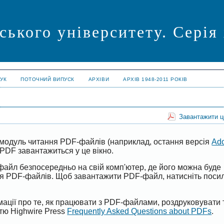
ського університету. Серія
УК
ПОТОЧНИЙ ВИПУСК
АРХІВИ
АРХІВ 1948-2011 РОКІВ
Завантажити 
модуль читання PDF-файлів (наприклад, остання версія
Ad
PDF завантажиться у це вікно.
файл безпосередньо на свій комп'ютер, де його можна буде
ня PDF-файлів. Щоб завантажити PDF-файл, натисніть поси
ації про те, як працювати з PDF-файлами, роздруковувати 
ттю Highwire Press
Frequently Asked Questions about PDFs
.