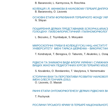
B. Baranovski, L. Karmyzova, N. Roschina
КОЛЕКЦІЯ І.Я. АКІНФІЄВА В НАУКОВОМУ ГЕРБАРІЇ ДНІ
B. Baranovsky, O. Lisovets
ОСНОВНІ ЕТАПИ ФОРМУВАННЯ ГЕРБАРНОГО ФОНДУ УКР
N. Shiyan
ПОШИРЕННЯ ДЕЯКИХ ПРЕДСТАВНИКІВ
SCROPHULARIAC
ГОЛОЦЕНУ: ПАЛЕОФЛОРИСТИЧНИЙ І ПАЛІНОМОРФОЛОГ
L. Bezusko, Z. Tsymbalyuk, S. Mosyakin
МІКРОСКОПІЧНІ ГРИБИ В КОЛЕКЦІЇ FCKU ННЦ «ІНСТИТУ
УНІВЕРСИТЕТУ ІМЕНІ ТАРАСА ШЕВЧЕНКА – ВИКОРИСТАН
T. Kondratyuk, T. Beregova, O. Taburets, T. Akulenko, L. Os
РІДКІСНІ ТА ЗНИКАЮЧІ ВИДИ ФЛОРИ УКРАЇНИ І СУМІЖНИ
ВИЩИХ ЖІНОЧИХ ПЕДАГОГІЧНИХ КУРСІВ ГЕРБАРІЮ MSU
S. Коvаlеnkо, O. Bondarenko, T. Vasylyeva, V. Nеmеrtsаlov
ІСТОРИЧНІ ВІХИ ТА ПЕРСПЕКТИВИ РОЗВИТКУ НАУКОВО
ІМЕНІ ОЛЕСЯ ГОНЧАРА (DSU)
O. Lisovets, O. Masiuk
РАННІ ЕТАПИ ОНТОМОРФОГЕНЕЗУ ДЕЯКИХ РІДКІСНИХ В
T. Pochynok
РОСЛИНИ ГІРСЬКОГО КРИМУ В ГЕРБАРІЇ НАЦІОНАЛЬНОГО