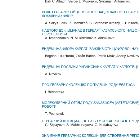
Dirk C. Albach, Sergei L. Mosyakin, Svitlana I. Antonenko
РОЛЬ ГЕРБАРІЮ ОЙЦОВСЬКОГО НАЦІОНАЛЬНОГО ПАРКУ 
ЛОКАЛЬНИХ ФЛОР
A. Sołtys-Lelek, K. Możdżeń, B. Barabasz-Krasny, I. Turisová,
НАДПОРЯДОК LILIANAE В ГЕРБАРІЇ КАЗАХСЬКОГО НАЦІОН
ПЕРСПЕКТИВИ
A. Ivashchenko, N. Mukhitdinov, K. Abidkulova
ЕНДЕМІЧНА ФЛОРА КАРПАТ: ВАЖЛИВІСТЬ ЦИФРОВОЇ НАУК
Bogdan-Iuliu Hurdu, Zoltán Barina, Patrik Mráz, Andriy Novikov
ЕНДЕМІЧНІ РОСЛИНИ УКРАЇНСЬКИХ КАРПАТ У КАРТОТЕЦІ
A. Novikov
ПРО ГЕРБАРНУ КОЛЕКЦІЮ ПОПУЛЯЦІЙ РОДУ
FESTUCA
L.
I. Bednarska
МОЛЕКУЛЯРНИЙ ОГЛЯД РОДУ
SAUSSUREA
(ASTERACEAE)
РОБОТИ
T. Pochynok
ГЕРБАРНИЙ ФОНД (АА) ІНСТИТУТУ БОТАНІКИ ТА ІНТРОД
G. Sitpayeva, S. Mukhtubayeva, G. Kudabayeva
ЗНАЧЕННЯ ГЕРБАРНИХ КОЛЕКЦІЙ ДЛЯ СТВОРЕННЯ РЕГІ