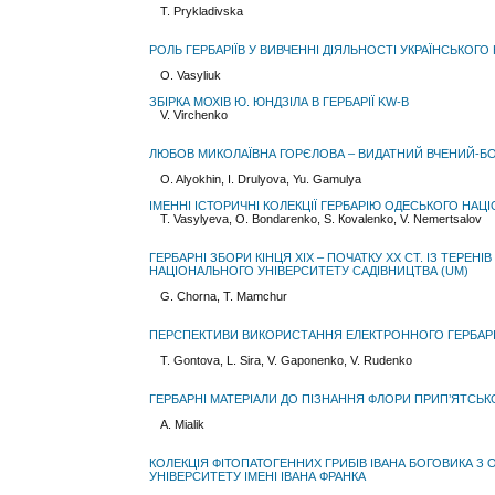
T. Prykladivska
РОЛЬ ГЕРБАРІЇВ У ВИВЧЕННІ ДІЯЛЬНОСТІ УКРАЇНСЬКОГО
O. Vasyliuk
ЗБІРКА МОХІВ Ю. ЮНДЗІЛА В ГЕРБАРІЇ KW-B
V. Virchenko
ЛЮБОВ МИКОЛАЇВНА ГОРЄЛОВА – ВИДАТНИЙ ВЧЕНИЙ-БО
O. Alyokhin, I. Drulyova, Yu. Gamulya
ІМЕННІ ІСТОРИЧНІ КОЛЕКЦІЇ ГЕРБАРІЮ ОДЕСЬКОГО НАЦІ
T. Vasylyeva, O. Bondarenko, S. Коvаlеnkо, V. Nеmеrtsаlov
ГЕРБАРНІ ЗБОРИ КІНЦЯ ХІХ – ПОЧАТКУ ХХ СТ. ІЗ ТЕРЕНІ
НАЦІОНАЛЬНОГО УНІВЕРСИТЕТУ САДІВНИЦТВА (UM)
G. Chorna, T. Mamchur
ПЕРСПЕКТИВИ ВИКОРИСТАННЯ ЕЛЕКТРОННОГО ГЕРБАРІЮ
T. Gontova, L. Sira, V. Gaponenko, V. Rudenko
ГЕРБАРНІ МАТЕРІАЛИ ДО ПІЗНАННЯ ФЛОРИ ПРИП’ЯТСЬ
A. Mialik
КОЛЕКЦІЯ ФІТОПАТОГЕННИХ ГРИБІВ ІВАНА БОГОВИКА З 
УНІВЕРСИТЕТУ ІМЕНІ ІВАНА ФРАНКА