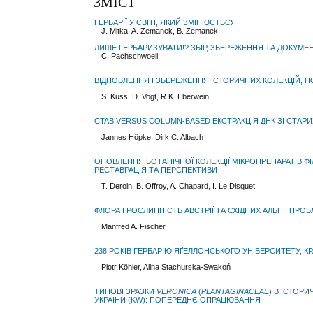
ЗМІСТ
ГЕРБАРІЇ У СВІТІ, ЯКИЙ ЗМІНЮЄТЬСЯ
J. Mitka, A. Zemanek, B. Zemanek
ЛИШЕ ГЕРБАРИЗУВАТИ!? ЗБІР, ЗБЕРЕЖЕННЯ ТА ДОКУМЕН
C. Pachschwoell
ВІДНОВЛЕННЯ І ЗБЕРЕЖЕННЯ ІСТОРИЧНИХ КОЛЕКЦІЙ, П
S. Kuss, D. Vogt, R.K. Eberwein
CTAB VERSUS COLUMN-BASED EКСТРАКЦІЯ ДНК ЗІ СТАРИ
Jannes Höpke, Dirk C. Albach
ОНОВЛЕННЯ БОТАНІЧНОЇ КОЛЕКЦІЇ МІКРОПРЕПАРАТІВ ФІЛ
РЕСТАВРАЦІЯ ТА ПЕРСПЕКТИВИ
T. Deroin, B. Offroy, A. Chapard, I. Le Disquet
ФЛОРА І РОСЛИННІСТЬ АВСТРІЇ ТА СХІДНИХ АЛЬП І ПР
Manfred A. Fischer
238 РОКІВ ГЕРБАРІЮ ЯҐЕЛЛОНСЬКОГО УНІВЕРСИТЕТУ, КР
Piotr Köhler, Alina Stachurska-Swakoń
ТИПОВІ ЗРАЗКИ
VERONICA
(
PLANTAGINACEAE
) В ІСТОР
УКРАЇНИ (KW): ПОПЕРЕДНЄ ОПРАЦЮВАННЯ