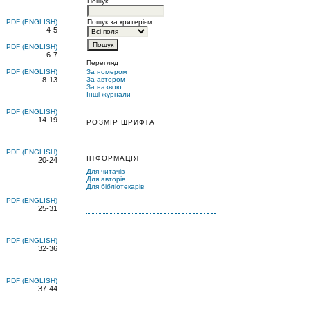
Пошук
PDF (ENGLISH)
Пошук за критерієм
4-5
PDF (ENGLISH)
6-7
Перегляд
PDF (ENGLISH)
За номером
8-13
За автором
За назвою
Інші журнали
PDF (ENGLISH)
14-19
РОЗМІР ШРИФТА
PDF (ENGLISH)
ІНФОРМАЦІЯ
20-24
Для читачів
Для авторів
Для бібліотекарів
PDF (ENGLISH)
25-31
PDF (ENGLISH)
32-36
PDF (ENGLISH)
37-44