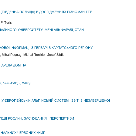
(ПІВДЕННА ПОЛЬЩА) В ДОСЛІДЖЕННЯХ РІЗНОМАНІТТЯ
 P. Turis
АЛЬНОГО УНІВЕРСИТЕТУ ІМЕНІ АЛЬ-ФАРАБІ, СТАН І
ОВОЇ ІНФОРМАЦІЇ З ГЕРБАРІЇВ КАРПАТСЬКОГО РЕГІОНУ
, Mihai Pușcaș, Michał Ronikier, Josef Šibík
 КАРЕЛА ДОМІНА
 (POACEAE) (LWKS)
 У ЄВРОПЕЙСЬКІЙ АЛЬПІЙСЬКІЙ СИСТЕМІ: ЗВІТ ІЗ НЕЗАВЕРШЕНОЇ
УКЦІЇ РОСЛИН: ЗАСНУВАННЯ І ПЕРСПЕКТИВИ
ОНАЛЬНИХ ЧЕРВОНИХ КНИГ