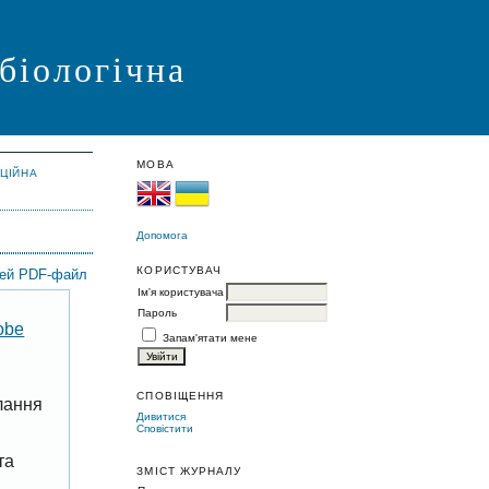
 біологічна
МОВА
АЦІЙНА
Допомога
КОРИСТУВАЧ
цей PDF-файл
Ім'я користувача
Пароль
obe
Запам'ятати мене
СПОВІЩЕННЯ
лання
Дивитися
Сповістити
та
ЗМІСТ ЖУРНАЛУ