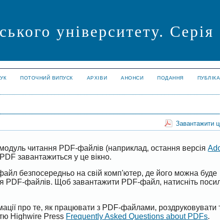
ського університету. Серія
УК
ПОТОЧНИЙ ВИПУСК
АРХІВИ
АНОНСИ
ПОДАННЯ
ПУБЛІК
Завантажити 
модуль читання PDF-файлів (наприклад, остання версія
Ad
PDF завантажиться у це вікно.
файл безпосередньо на свій комп'ютер, де його можна буде
ня PDF-файлів. Щоб завантажити PDF-файл, натисніть поси
ації про те, як працювати з PDF-файлами, роздруковувати 
ттю Highwire Press
Frequently Asked Questions about PDFs
.