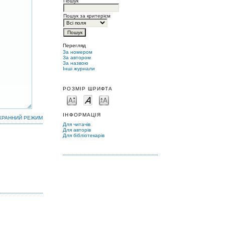
Пошук
Пошук за критерієм
Перегляд
За номером
За автором
За назвою
Інші журнали
РОЗМІР ШРИФТА
ІНФОРМАЦІЯ
КРАННИЙ РЕЖИМ
Для читачів
Для авторів
Для бібліотекарів