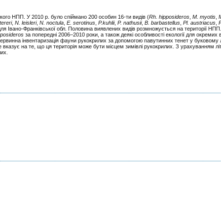
ого НПП. У 2010 р. було спіймано 200 особин 16-ти видів (
Rh. hipposideros
,
M. myotis
,
tereri
,
N. leisleri
,
N. noctula
,
E. serotinus
,
P.kuhlii
,
P. nathusii
,
B. barbastellus
,
Pl. austriacus
,
P
 для Івано-Франківської обл. Половина виявлених видів розмножується на території НПП
pposideros
за попередні 2006–2010 роки, а також деякі особливості екології для окремих в
 первинна інвентаризація фауни рукокрилих за допомогою павутинних тенет у буковому 
 вказує на те, що ця територія може бути місцем зимівлі рукокрилих. З урахуванням л
лих.