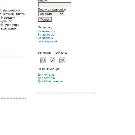
Пошук
Пошук за критерієм
M. daubentonii
,
l. auritus
). Шість
. Наведені
идів (
M.
лісі урочища
Перегляд
ітературних
За номером
За автором
За назвою
Інші журнали
РОЗМІР ШРИФТА
ІНФОРМАЦІЯ
Для читачів
Для авторів
Для бібліотекарів