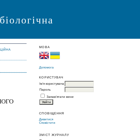
 біологічна
МОВА
АЦІЙНА
Допомога
КОРИСТУВАЧ
Ім'я користувача
Пароль
Запам'ятати мене
НОГО
СПОВІЩЕННЯ
Дивитися
Сповістити
ЗМІСТ ЖУРНАЛУ