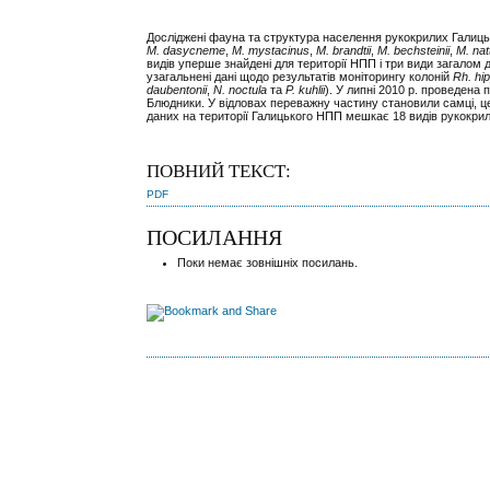
Досліджені фауна та структура населення рукокрилих Галицьк
M. dasycneme
,
M. mystacinus
,
M. brandtii
,
M. bechsteinii
,
M. nat
видів уперше знайдені для території НПП і три види загалом
узагальнені дані щодо результатів моніторингу колоній
Rh. hi
daubentonii
,
N. noctula
та
P. kuhlii
). У липні 2010 р. проведена
Блюдники. У відловах переважну частину становили самці, це
даних на території Галицького НПП мешкає 18 видів рукокри
ПОВНИЙ ТЕКСТ:
PDF
ПОСИЛАННЯ
Поки немає зовнішніх посилань.