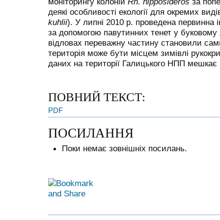
моніторингу колоній
Rh. hipposideros
за попе
деякі особливості екології для окремих видів
kuhlii
). У липні 2010 р. проведена первинна
за допомогою павутинних тенет у буковому
відловах переважну частину становили самці
територія може бути місцем зимівлі рукокр
даних на території Галицького НПП мешкає 
ПОВНИЙ ТЕКСТ:
PDF
ПОСИЛАННЯ
Поки немає зовнішніх посилань.