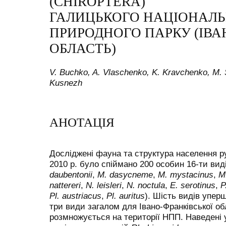
(CHIROPTERA)
ГАЛИЦЬКОГО НАЦІОНАЛ
ПРИРОДНОГО ПАРКУ (ІВА
ОБЛАСТЬ)
V. Buchko, A. Vlaschenko, K. Kravchenko, M.
Kusnezh
АНОТАЦІЯ
Досліджені фауна та структура населення р
2010 р. було спіймано 200 особин 16-ти виді
daubentonii
,
M. dasycneme
,
M. mystacinus
,
M.
nattereri
,
N. leisleri
,
N. noctula
,
E. serotinus
,
P
Pl. austriacus
,
Pl. auritus
). Шість видів упер
три види загалом для Івано-Франківської о
розмножується на території НПП. Наведені 