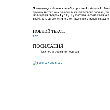
Проведено дослідження перебігу профази І мейозу в F
Sola
1
другому та третьому поколіннях ідентифіковано рослини, які
міжвидовим гібридом F
в F
і F
зростала частота хіазм, а в
1
2
3
доцільність цитогенетичного контролю при створенні вихідно
ПОВНИЙ ТЕКСТ:
PDF
ПОСИЛАННЯ
Поки немає зовнішніх посилань.