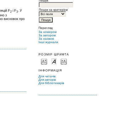
Пошук
Пошук за критерієм
ляцій F
і F
. У
2
3
яно з
ено висновок про
Перегляд
За номером
За автором
За назвою
Інші журнали
РОЗМІР ШРИФТА
ІНФОРМАЦІЯ
Для читачів
Для авторів
Для бібліотекарів