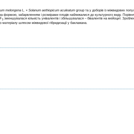
num melongena
L. ×
Solanum aethiopicum aculeatum
group та у доборів із міжвидових попу
 за формою, забарвленням і розмірами плодів наближалися до культурного виду. Порівн
 F
зменшувалася кількість унівалентів і збільшувалася – бівалентів на мейоцит. Зробл
3
го матеріалу шляхом міжвидової гібридизації у баклажана.