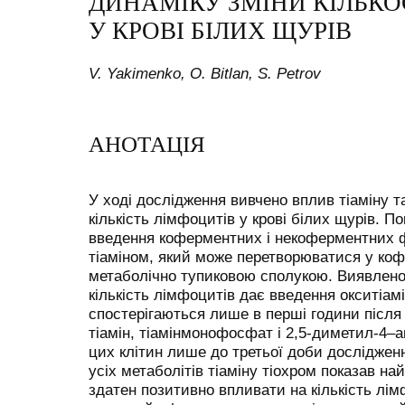
ДИНАМІКУ ЗМІНИ КІЛЬКО
У КРОВІ БІЛИХ ЩУРІВ
V. Yakimenko, O. Bitlan, S. Petrov
АНОТАЦІЯ
У ході дослідження вивчено вплив тіаміну та
кількість лімфоцитів у крові білих щурів. По
введення коферментних і некоферментних ф
тіаміном, який може перетворюватися у коф
метаболічно тупиковою сполукою. Виявлен
кількість лімфоцитів дає введення окситіам
спостерігаються лише в перші години після 
тіамін, тіамінмонофосфат і 2,5-диметил-4–
цих клітин лише до третьої доби досліджен
усіх метаболітів тіаміну тіохром показав на
здатен позитивно впливати на кількість лім