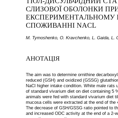
ТІОЛ-ДИСУЛЬФІДНИЙ СТА
СЛИЗОВОЇ ОБОЛОНКИ ПР
ЕКСПЕРИМЕНТАЛЬНОМУ
СПОЖИВАННІ NACL
M. Tymoshenko, O. Kravchenko, L. Gaida, L.
АНОТАЦІЯ
The aim was to determine ornithine decarboxyl
reduced (GSH) and oxidized (GSSG) glutathione
NaCl higher intake condition. White male rat
of standard vivarium diet on diet containing 5 %
animals were fed with standard vivarium diet ti
mucosa cells were extracted at the end of the 4
The decrease of GSH/GSSG ratio pointed to the 
and increased ODC activity at the end of a 2-