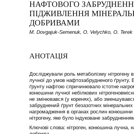
НАФТОВОГО ЗАБРУДНЕННЯ
ПІДЖИВЛЕННЯ МІНЕРАЛ
ДОБРИВАМИ
M. Dovgajuk-Semenuk, O. Velychko, O. Terek
АНОТАЦІЯ
Досліджували роль метаболізму нітрогену 
лучної до умов нафтозабрудненого ґрунту. 
ґрунту нафтою спричинювало істотне нагром
конюшини лучної небілкових нітрогеновмісни
не змінювався (у коренях), або зменшувався
забруднений ґрунт безазотних мінеральни
нагромадження в органах рослин конюшини
нітрогену, яке було індуковане забруднення
Ключові слова: нітроген, конюшина лучна, 
добрива.