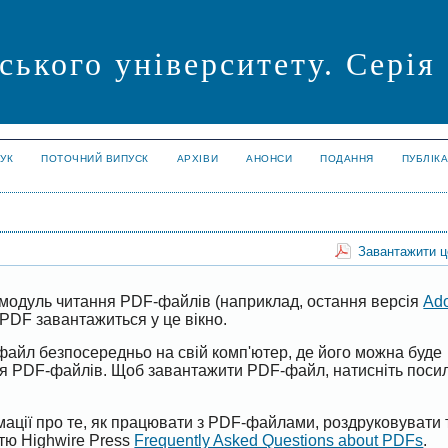
ського університету. Серія
УК
ПОТОЧНИЙ ВИПУСК
АРХІВИ
АНОНСИ
ПОДАННЯ
ПУБЛІК
Завантажити 
модуль читання PDF-файлів (наприклад, остання версія
Ad
PDF завантажиться у це вікно.
файл безпосередньо на свій комп'ютер, де його можна буде
ня PDF-файлів. Щоб завантажити PDF-файл, натисніть поси
ації про те, як працювати з PDF-файлами, роздруковувати 
ттю Highwire Press
Frequently Asked Questions about PDFs
.