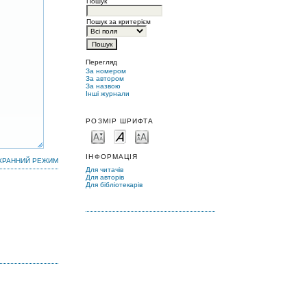
Пошук
Пошук за критерієм
Перегляд
За номером
За автором
За назвою
Інші журнали
РОЗМІР ШРИФТА
ІНФОРМАЦІЯ
КРАННИЙ РЕЖИМ
Для читачів
Для авторів
Для бібліотекарів