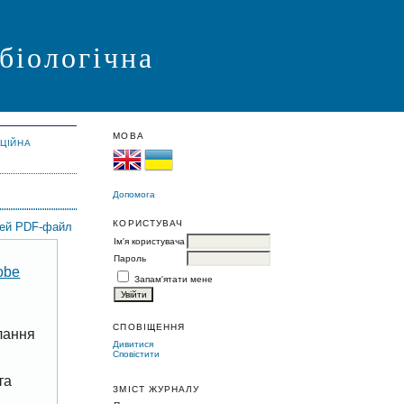
 біологічна
МОВА
АЦІЙНА
Допомога
КОРИСТУВАЧ
цей PDF-файл
Ім'я користувача
Пароль
obe
Запам'ятати мене
СПОВІЩЕННЯ
лання
Дивитися
Сповістити
та
ЗМІСТ ЖУРНАЛУ