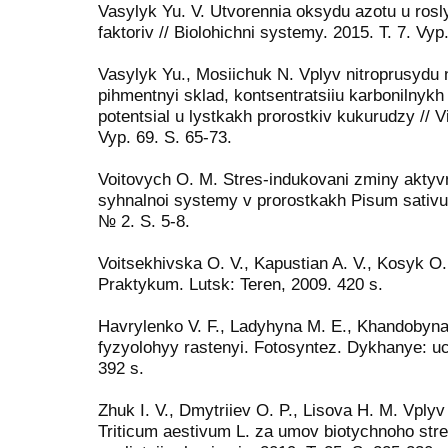
Vasylyk Yu. V. Utvorennia oksydu azotu u rosly
faktoriv // Biolohichni systemy. 2015. T. 7. Vyp.
Vasylyk Yu., Mosiichuk N. Vplyv nitroprusydu na
pihmentnyi sklad, kontsentratsiiu karbonilnykh 
potentsial u lystkakh prorostkiv kukurudzy // Vi
Vyp. 69. S. 65-73.
Voitovych O. M. Stres-indukovani zminy akty
syhnalnoi systemy v prorostkakh Pisum sativum
№ 2. S. 5-8.
Voitsekhivska O. V., Kapustian A. V., Kosyk O. I.
Praktykum. Lutsk: Teren, 2009. 420 s.
Havrylenko V. F., Ladyhyna M. E., Khandobyna
fyzyolohyy rastenyi. Fotosyntez. Dykhanye: uc
392 s.
Zhuk I. V., Dmytriiev O. P., Lisova H. M. Vply
Triticum aestivum L. za umov biotychnoho stre