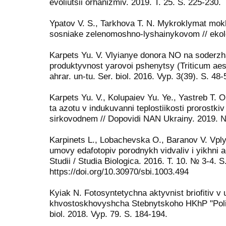
evoliutsii orhanizmiv. 2019. T. 25. S. 225-230.
Ypatov V. S., Tarkhova T. N. Mykroklymat mo
sosniake zelenomoshno-lyshainykovom // ekolo
Karpets Yu. V. Vlyianye donora NO na soderzh
produktyvnost yarovoi pshenytsy (Triticum aest
ahrar. un-tu. Ser. biol. 2016. Vyp. 3(39). S. 48-
Karpets Yu. V., Kolupaiev Yu. Ye., Yastreb T. O
ta azotu v indukuvanni teplostiikosti prorostk
sirkovodnem // Dopovidi NAN Ukrainy. 2019. №
Karpinets L., Lobachevska O., Baranov V. Vpl
umovy edafotopiv porodnykh vidvaliv i yikhni ada
Studii / Studia Biologica. 2016. T. 10. № 3-4. S
https://doi.org/10.30970/sbi.1003.494
Kyiak N. Fotosyntetychna aktyvnist briofitiv v
khvostoskhovyshcha Stebnytskoho HKhP "Polimin
biol. 2018. Vyp. 79. S. 184-194.