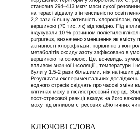
становив 294–413 мкг/г маси сухої речовини
на терасі відвалу з інтенсивністю освітлення
2,2 рази більшу активність хлорофілази, пор
вершиною (70 тис. лк) відповідно. Під впли
індукували 10 % розчином поліетиленгліко
purpureus, визначено зменшення як вмісту пі
активності хлорофілази, порівняно з контр
метаболітів оксиду азоту зафіксовано в умов
вершиною та основою. Це, вочевидь, зумов
впливом значної інсоляції , температури і н
були у 1,5-2 рази більшими, ніж на інших д
Результати експериментальних досліджень вп
водного стресів свідчать про часові зміни в
клітинах моху в післястресовий період. Збі
пост-стресової реакції вказує на його важли
моху під впливом стресових абіотичних чин
КЛЮЧОВІ СЛОВА