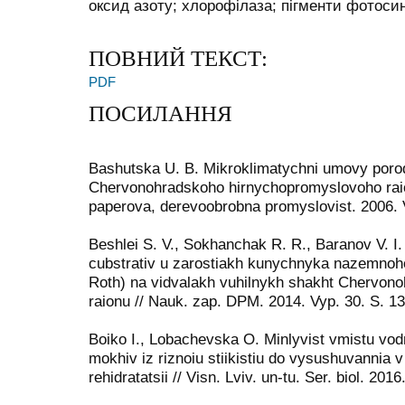
оксид азоту; хлорофілаза; пігменти фотосин
ПОВНИЙ ТЕКСТ:
PDF
ПОСИЛАННЯ
Bashutska U. B. Mikroklimatychni umovy porod
Chervonohradskoho hirnychopromyslovoho raion
paperova, derevoobrobna promyslovist. 2006. V
Beshlei S. V., Sokhanchak R. R., Baranov V. 
cubstrativ u zarostiakh kunychnyka nazemnoho
Roth) na vidvalakh vuhilnykh shakht Chervon
raionu // Nauk. zap. DPM. 2014. Vyp. 30. S. 1
Boiko I., Lobachevska O. Minlyvist vmistu vod
mokhiv iz riznoiu stiikistiu do vysushuvannia v
rehidratatsii // Visn. Lviv. un-tu. Ser. biol. 201