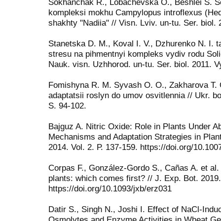
Sokhanchak R., Lobachevska O., Beshlei S. 
kompleksi mokhu Campylopus introflexus (Hedw
shakhty "Nadiia" // Visn. Lviv. un-tu. Ser. biol
Stanetska D. M., Koval I. V., Dzhurenko N. I. 
stresu na pihmentnyi kompleks vydiv rodu Solid
Nauk. visn. Uzhhorod. un-tu. Ser. biol. 2011. V
Fomishyna R. M. Syvash O. O., Zakharova T. O.
adaptatsii roslyn do umov osvitlennia // Ukr. b
S. 94-102.
Bajguz A. Nitric Oxide: Role in Plants Under Ab
Mechanisms and Adaptation Strategies in Pla
2014. Vol. 2. Р. 137-159. https://doi.org/10.1
Corpas F., González-Gordo S., Cañas A. et al. 
plants: which comes first? // J. Exp. Bot. 2019
https://doi.org/10.1093/jxb/erz031
Datir S., Singh N., Joshi I. Effect of NaCl-Ind
Osmolytes and Enzyme Activities in Wheat Gen