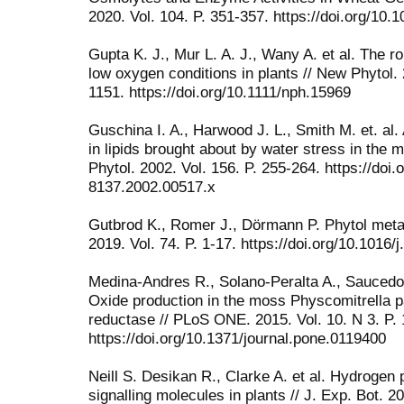
2020. Vol. 104. P. 351-357. https://doi.org/10
Gupta K. J., Mur L. A. J., Wany A. et al. The rol
low oxygen conditions in plants // New Phytol. 
1151. https://doi.org/10.1111/nph.15969
Guschina I. A., Harwood J. L., Smith M. et. al
in lipids brought about by water stress in th
Phytol. 2002. Vol. 156. P. 255-264. https://doi.
8137.2002.00517.x
Gutbrod K., Romer J., Dörmann P. Phytol metabo
2019. Vol. 74. P. 1-17. https://doi.org/10.1016/
Medina-Andrеs R., Solano-Peralta A., Saucedo-
Oxide production in the moss Physcomitrella p
reductase // PLoS ONE. 2015. Vol. 10. N 3. P. 
https://doi.org/10.1371/journal.pone.0119400
Neill S. Desikan R., Clarke A. et al. Hydrogen 
signalling molecules in plants // J. Exp. Bot. 2