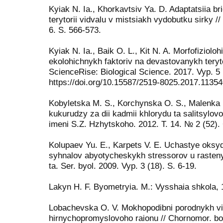
Kyiak N. Ia., Khorkavtsiv Ya. D. Adaptatsiia bri
terytorii vidvalu v mistsiakh vydobutku sirky //
6. S. 566-573.
Kyiak N. Ia., Baik O. L., Kit N. A. Morfofizioloh
ekolohichnykh faktoriv na devastovanykh teryto
ScienceRise: Biological Science. 2017. Vyp. 5 
https://doi.org/10.15587/2519-8025.2017.1135
Kobyletska M. S., Korchynska O. S., Malenka U
kukurudzy za dii kadmii khlorydu ta salitsylo
imeni S.Z. Hzhytskoho. 2012. T. 14. № 2 (52). 
Kolupaev Yu. E., Karpets V. E. Uchastye oksy
syhnalov abyo­tycheskykh stressorov u rastenyi
ta. Ser. byol. 2009. Vyp. 3 (18). S. 6-19.
Lakyn H. F. Byometryia. M.: Vysshaia shkola, 
Lobachevska O. V. Mokhopodibni porodnykh v
hirnychopromyslovoho raionu // Chornomor. bot