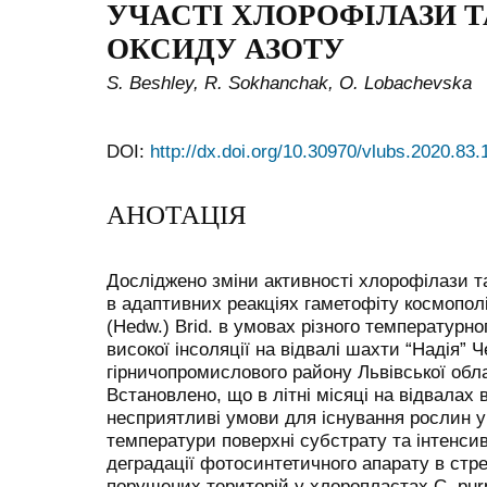
УЧАСТІ ХЛОРОФІЛАЗИ Т
ОКСИДУ АЗОТУ
S. Beshley, R. Sokhanchak, O. Lobachevska
DOI:
http://dx.doi.org/10.30970/vlubs.2020.83.
АНОТАЦІЯ
Досліджено зміни активності хлорофілази та
в адаптивних реакціях гаметофіту космополі
(Hedw.) Brid. в умовах різного температурн
високої інсоляції на відвалі шахти “Надія” 
гірничопромислового району Львівської обла
Встановлено, що в літні місяці на відвалах
несприятливі умови для існування рослин ун
температури поверхні субстрату та інтенсив
деградації фотосинтетичного апарату в стр
порушених територій у хлоропластах C. pur