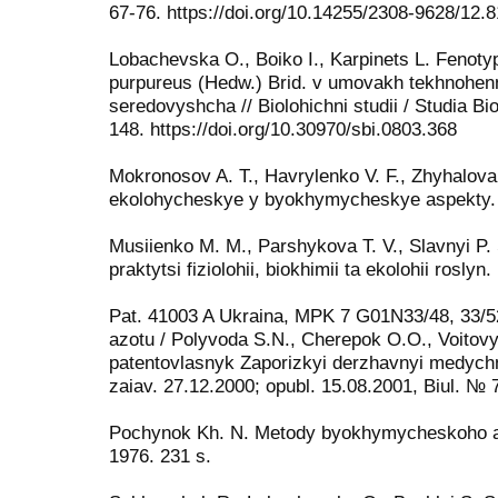
67-76. https://doi.org/10.14255/2308-9628/12.8
Lobachevska O., Boiko I., Karpinets L. Fenot
purpureus (Hedw.) Brid. v umovakh tekhnohe
seredovyshcha // Biolohichni studii / Studia Bi
148. https://doi.org/10.30970/sbi.0803.368
Mokronosov A. T., Havrylenko V. F., Zhyhalova
ekolohycheskye y byokhymycheskye aspekty. 
Musiienko M. M., Parshykova T. V., Slavnyi P.
praktytsi fiziolohii, biokhimii ta ekolohii roslyn
Pat. 41003 A Ukraina, MPK 7 G01N33/48, 33/5
azotu / Polyvoda S.N., Cherepok O.O., Voitovy
patentovlasnyk Zaporizkyi derzhavnyi medych
zaiav. 27.12.2000; opubl. 15.08.2001, Biul. № 
Pochynok Kh. N. Metody byokhymycheskoho an
1976. 231 s.