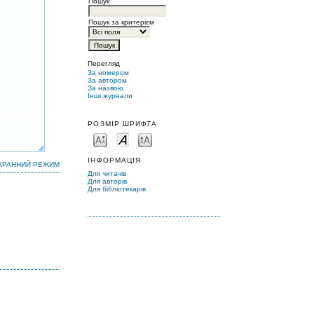
Пошук
Пошук за критерієм
Перегляд
За номером
За автором
За назвою
Інші журнали
РОЗМІР ШРИФТА
ІНФОРМАЦІЯ
КРАННИЙ РЕЖИМ
Для читачів
Для авторів
Для бібліотекарів