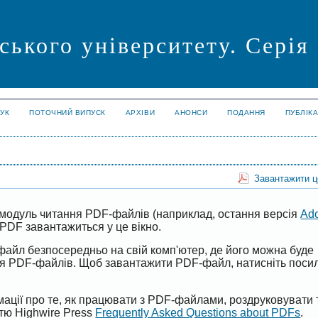
ського університету. Серія
УК
ПОТОЧНИЙ ВИПУСК
АРХІВИ
АНОНСИ
ПОДАННЯ
ПУБЛІК
Завантажити 
модуль читання PDF-файлів (наприклад, остання версія
Ad
PDF завантажиться у це вікно.
файл безпосередньо на свій комп'ютер, де його можна буде
ня PDF-файлів. Щоб завантажити PDF-файл, натисніть поси
ації про те, як працювати з PDF-файлами, роздруковувати 
ттю Highwire Press
Frequently Asked Questions about PDFs
.