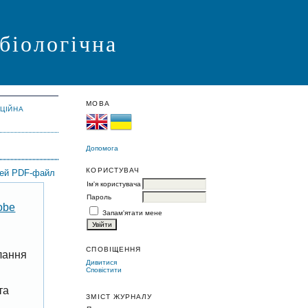
 біологічна
МОВА
АЦІЙНА
Допомога
КОРИСТУВАЧ
цей PDF-файл
Ім'я користувача
Пароль
obe
Запам'ятати мене
СПОВІЩЕННЯ
лання
Дивитися
Сповістити
та
ЗМІСТ ЖУРНАЛУ