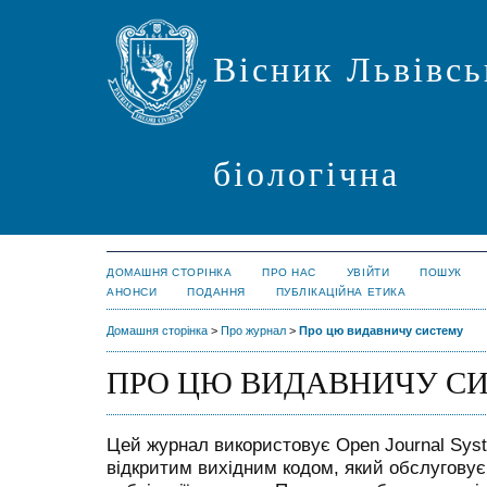
Вісник Львівсь
біологічна
ДОМАШНЯ СТОРІНКА
ПРО НАС
УВІЙТИ
ПОШУК
АНОНСИ
ПОДАННЯ
ПУБЛІКАЦІЙНА ЕТИКА
Домашня сторінка
>
Про журнал
>
Про цю видавничу систему
ПРО ЦЮ ВИДАВНИЧУ С
Цей журнал використовує Open Journal Syste
відкритим вихідним кодом, який обслугову