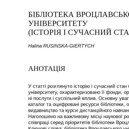
БІБЛІОТЕКА ВРОЦЛАВСЬ
УНІВЕРСИТЕТУ
(ІСТОРІЯ І СУЧАСНИЙ СТА
Halina RUSINSKA-GIERTYCH
АНОТАЦІЯ
У статті розглянуто історію і сучасний стан
університету, охарактеризовано її фонди, ор
ні послуги і суспільний вплив. Основну ува
каталог та оцифровані ресурси бібліотеки, 
видавництво та курси дистанційного навчанн
Наголошено на важливому місці наукової ро
співпраці серед пріоритетів бібліотеки Вроц
Ключові слова: бібліотека Вроцлавського уні