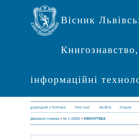
Вісник Львівсь
Книгознавство,
інформаційні техноло
ДОМАШНЯ СТОРІНКА
ПРО НАС
УВІЙТИ
ПОШУК
Домашня сторінка
>
№ 1 (2006)
>
KROVYTSKA