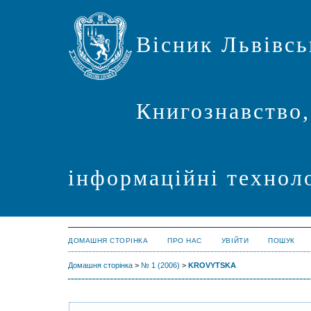
Вісник Львівсь
Книгознавство,
інформаційні техноло
ДОМАШНЯ СТОРІНКА
ПРО НАС
УВІЙТИ
ПОШУК
Домашня сторінка
>
№ 1 (2006)
>
KROVYTSKA