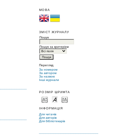
МОВА
ЗМІСТ ЖУРНАЛУ
Пошук
Пошук за критерієм
Перегляд
За номером
За автором
За назвою
Інші журнали
РОЗМІР ШРИФТА
ІНФОРМАЦІЯ
Для читачів
Для авторів
Для бібліотекарів