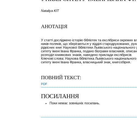
Nataliya KIT
АНОТАЦІЯ
У статті досліджено історію бібліотек та екслібриси окремих в
ників-поляків, що зберігаються у відділі стародрукованих, ру
рідкісних книг Наукової бібліотеки Львівського національного 
ситету імені Івана Франка, подано біограми власників, описа
розподіл книжкових знаків, наведено приклади екслібрисів.
Ключові слова: Наукова бібліотека Львівського національного
ситету імені Івана Франка, власницький знак, книгозбірня.
ПОВНИЙ ТЕКСТ:
PDF
ПОСИЛАННЯ
Поки немає зовнішніх посилань.