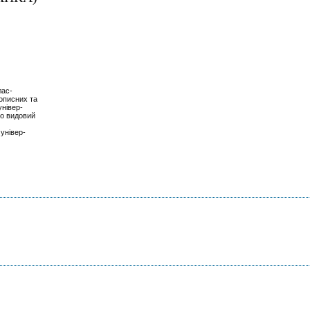
лас-
кописних та
універ-
но видовий
 універ-