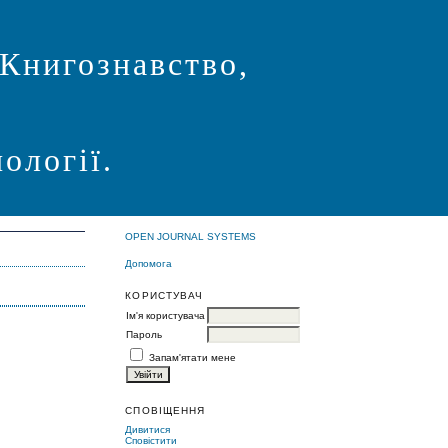
 Книгознавство,
ології.
OPEN JOURNAL SYSTEMS
Допомога
КОРИСТУВАЧ
Ім'я користувача
Пароль
Запам'ятати мене
СПОВІЩЕННЯ
Дивитися
Сповістити