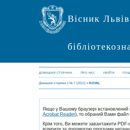
Вісник Львів
бібліотекозн
ДОМАШНЯ СТОРІНКА
ПРО НАС
УВІЙТИ
ПОШ
Домашня сторінка
>
№ 7 (2012)
>
KOVAL
Якщо у Вашому браузері встановлений 
Acrobat Reader
), то обраний Вами файл 
Крім того, Ви можете завантажити PDF-
відкрити за допомогою програми читан