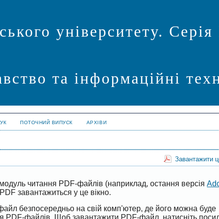
ського університету. Серія
авство та інформаційні техн
УК
ПОТОЧНИЙ ВИПУСК
АРХІВИ
Завантажити 
модуль читання PDF-файлів (наприклад, остання версія
Ad
PDF завантажиться у це вікно.
файл безпосередньо на свій комп'ютер, де його можна буде
ня PDF-файлів. Щоб завантажити PDF-файл, натисніть поси