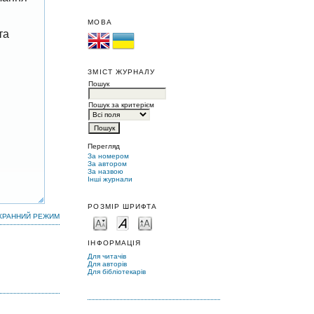
МОВА
та
ЗМІСТ ЖУРНАЛУ
Пошук
Пошук за критерієм
Перегляд
За номером
За автором
За назвою
Інші журнали
РОЗМІР ШРИФТА
КРАННИЙ РЕЖИМ
ІНФОРМАЦІЯ
Для читачів
Для авторів
Для бібліотекарів