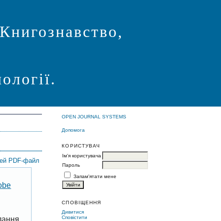
 Книгознавство,
ології.
OPEN JOURNAL SYSTEMS
Допомога
КОРИСТУВАЧ
Ім'я користувача
цей PDF-файл
Пароль
Запам'ятати мене
obe
СПОВІЩЕННЯ
Дивитися
Сповістити
лання