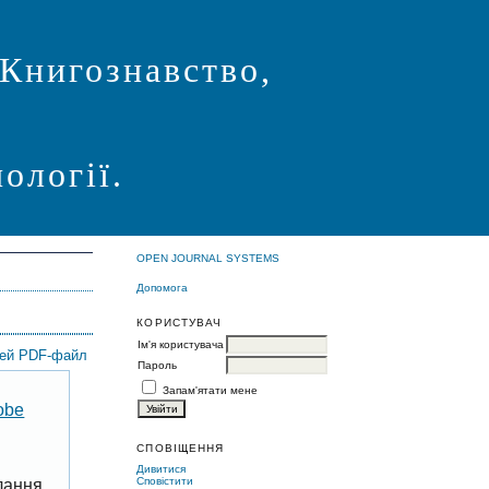
 Книгознавство,
ології.
OPEN JOURNAL SYSTEMS
Допомога
КОРИСТУВАЧ
Ім'я користувача
цей PDF-файл
Пароль
Запам'ятати мене
obe
СПОВІЩЕННЯ
Дивитися
Сповістити
лання