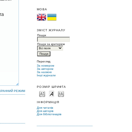
МОВА
та
ЗМІСТ ЖУРНАЛУ
Пошук
Пошук за критерієм
Перегляд
За номером
За автором
За назвою
Інші журнали
РОЗМІР ШРИФТА
КРАННИЙ РЕЖИМ
ІНФОРМАЦІЯ
Для читачів
Для авторів
Для бібліотекарів