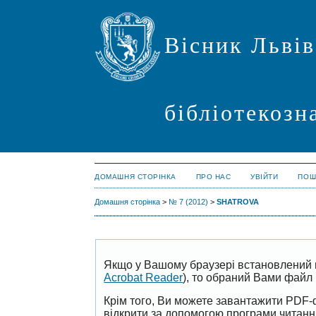
Вісник Львів
бібліотекозн
ДОМАШНЯ СТОРІНКА
ПРО НАС
УВІЙТИ
ПОШ
Домашня сторінка
>
№ 7 (2012)
>
SHATROVA
Якщо у Вашому браузері встановлений 
Acrobat Reader
), то обраний Вами файл 
Крім того, Ви можете завантажити PDF-
відкрити за допомогою програми читан