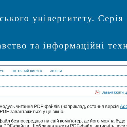
ського університету. Серія
авство та інформаційні техн
УК
ПОТОЧНИЙ ВИПУСК
АРХІВИ
Завантажити 
модуль читання PDF-файлів (наприклад, остання версія
Ad
PDF завантажиться у це вікно.
файл безпосередньо на свій комп'ютер, де його можна буде
ня PDF-файлів. Щоб завантажити PDF-файл, натисніть поси