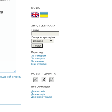
МОВА
та
ЗМІСТ ЖУРНАЛУ
Пошук
Пошук за критерієм
Перегляд
За номером
За автором
За назвою
Інші журнали
РОЗМІР ШРИФТА
КРАННИЙ РЕЖИМ
ІНФОРМАЦІЯ
Для читачів
Для авторів
Для бібліотекарів