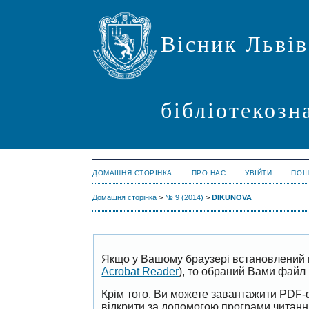
Вісник Львів
бібліотекозн
ДОМАШНЯ СТОРІНКА
ПРО НАС
УВІЙТИ
ПОШ
Домашня сторінка
>
№ 9 (2014)
>
DIKUNOVA
Якщо у Вашому браузері встановлений 
Acrobat Reader
), то обраний Вами файл 
Крім того, Ви можете завантажити PDF-
відкрити за допомогою програми читан