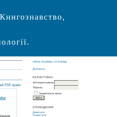
 Книгознавство,
ології.
OPEN JOURNAL SYSTEMS
Допомога
КОРИСТУВАЧ
Ім'я користувача
цей PDF-файл
Пароль
Запам'ятати мене
obe
СПОВІЩЕННЯ
Дивитися
Сповістити
лання