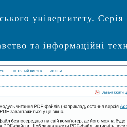
ського університету. Серія
авство та інформаційні техн
УК
ПОТОЧНИЙ ВИПУСК
АРХІВИ
Завантажити 
модуль читання PDF-файлів (наприклад, остання версія
Ad
PDF завантажиться у це вікно.
файл безпосередньо на свій комп'ютер, де його можна буде
ня PDF-файлів. Щоб завантажити PDF-файл, натисніть поси