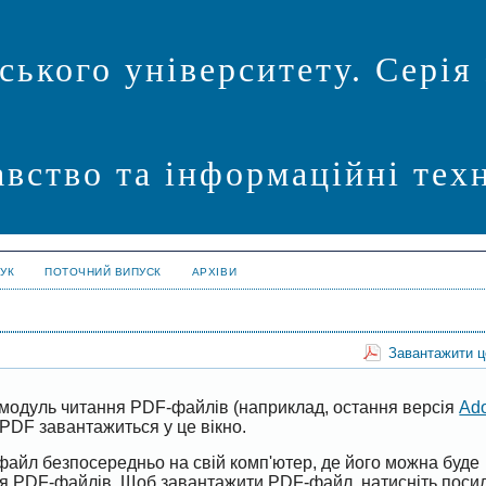
ського університету. Серія
авство та інформаційні техн
УК
ПОТОЧНИЙ ВИПУСК
АРХІВИ
Завантажити 
модуль читання PDF-файлів (наприклад, остання версія
Ad
PDF завантажиться у це вікно.
файл безпосередньо на свій комп'ютер, де його можна буде
ня PDF-файлів. Щоб завантажити PDF-файл, натисніть поси