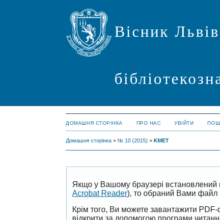
Вісник Львів
бібліотекозн
ДОМАШНЯ СТОРІНКА
ПРО НАС
УВІЙТИ
ПОШ
Домашня сторінка
>
№ 10 (2015)
>
KMET
Якщо у Вашому браузері встановлений 
Acrobat Reader
), то обраний Вами файл 
Крім того, Ви можете завантажити PDF-
відкрити за допомогою програми читан