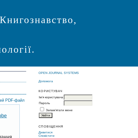
 Книгознавство,
ології.
OPEN JOURNAL SYSTEMS
Допомога
КОРИСТУВАЧ
Ім'я користувача
цей PDF-файл
Пароль
Запам'ятати мене
obe
СПОВІЩЕННЯ
Дивитися
Сповістити
лання