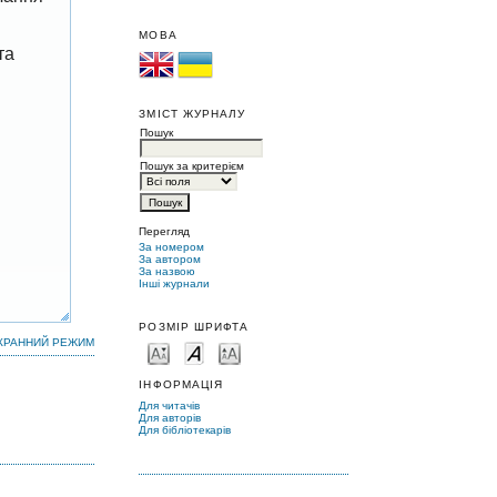
МОВА
та
ЗМІСТ ЖУРНАЛУ
Пошук
Пошук за критерієм
Перегляд
За номером
За автором
За назвою
Інші журнали
РОЗМІР ШРИФТА
КРАННИЙ РЕЖИМ
ІНФОРМАЦІЯ
Для читачів
Для авторів
Для бібліотекарів