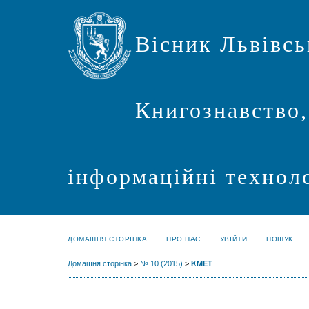
Вісник Львівсь
Книгознавство,
інформаційні техноло
ДОМАШНЯ СТОРІНКА
ПРО НАС
УВІЙТИ
ПОШУК
Домашня сторінка
>
№ 10 (2015)
>
KMET