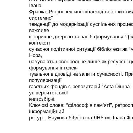
Івана
Франка. Ретроспективні колекції газетних в
системної
тенденції до модернізації суспільних процесів
важливе
історичне джерело та засіб формування “філ
контексті
сучасної політичної ситуації бібліотеки як “
Нора,
набувають нової ролі не лише як ресурсні ц
формування інтелек-
туальної відповіді на запити сучасності. Пр
популяризації
газетних фондів є репозитарій “Acta Diurna” 
університетської
книгозбірні.
Ключові слова: “філософія пам’яті”, ретрос
інформаційний
ресурс, Наукова бібліотека ЛНУ ім. Івана Фран