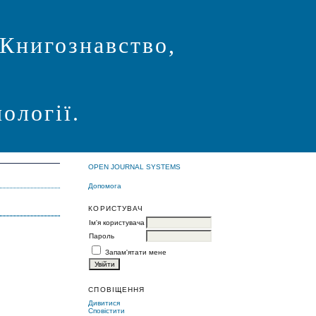
 Книгознавство,
ології.
OPEN JOURNAL SYSTEMS
Допомога
КОРИСТУВАЧ
Ім'я користувача
Пароль
Запам'ятати мене
СПОВІЩЕННЯ
Дивитися
Сповістити