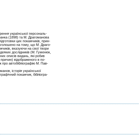
рення української персональ-
Франка (1898) та М. Драгоманова
підготовки цих покажчиків, прин-
аголошено на тому, що М. Драго-
ажчиків, вказуючи на свої твори
 деяких дослідників (М. Гуменюк,
чних описів видань, які робив
х причин) відображеного в по-
ж про автобібліографію М. Пав-
анов, історія української
іографічний покажчик, бібліогра-