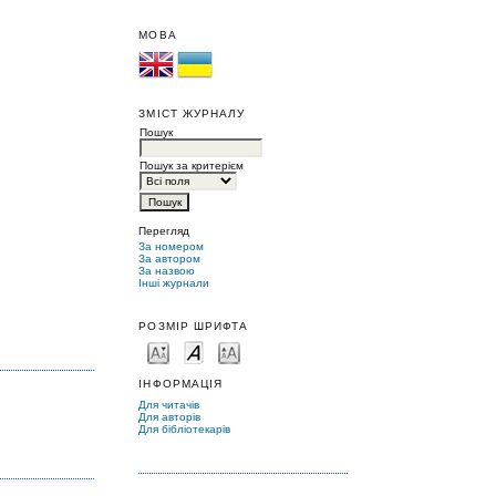
МОВА
ЗМІСТ ЖУРНАЛУ
Пошук
Пошук за критерієм
Перегляд
За номером
За автором
За назвою
Інші журнали
РОЗМІР ШРИФТА
ІНФОРМАЦІЯ
Для читачів
Для авторів
Для бібліотекарів