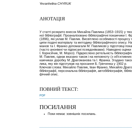
Yevanhelina CHYRUK
АНОТАЦІЯ
У статті розкрито внесок Михайла Павлика (1853–1915) у тво
ної бібліографії. Проаналізовано бібліографічні покажчики І. 
(1896), які уклав М. Павлик. Висвітлено особливості процесу 
ципи подачі матеріалу та методику бібліографічного опису. Н
манов та І. Франко допомагали М. Павликові у підготовці пок
(часто анонімні чи підписані псевдонімами). Наведено оцінки
І. Корнєйчик, М. Мороз). Підкреслено ретельність бібліографі
М. Павлик, однак вказано також і на неповноту (з об’єктивни
кажчиках доробку М. Драгоманова та І. Франка. Згадано тако
лика, яку він підготував на прохання Б. Грінченка у 1902 р.
Ключові слова: Михайло Павлик, Іван Франко, Михайло Драгом
бібліографії, персональна бібліографія, автобібліографія, бібл
фічний опис.
ПОВНИЙ ТЕКСТ:
PDF
ПОСИЛАННЯ
Поки немає зовнішніх посилань.