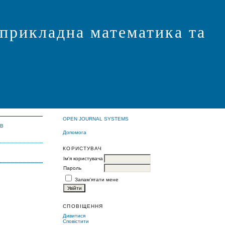
 прикладна математика та
OPEN JOURNAL SYSTEMS
ІВ
Допомога
КОРИСТУВАЧ
Ім'я користувача
Пароль
Запам'ятати мене
СПОВІЩЕННЯ
Дивитися
Сповістити