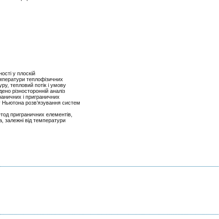
ості у плоскій
емператури теплофізичних
ру, тепловий потік і умову
ено різносторонній аналіз
раничних і приграничних
у Ньютона розв’язування систем
тод приграничних елементів,
, залежні від температури