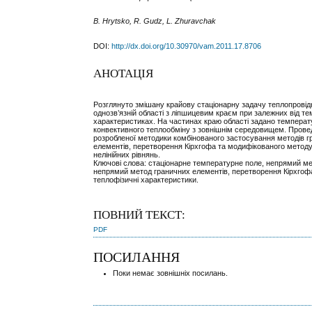
B. Hrytsko, R. Gudz, L. Zhuravchak
DOI:
http://dx.doi.org/10.30970/vam.2011.17.8706
АНОТАЦІЯ
Розглянуто змішану крайову стаціонарну задачу теплопровідн
однозв’язній області з ліпшицевим краєм при залежних від т
характеристиках. На частинах краю області задано температу
конвективного теплообміну з зовнішнім середовищем. Провед
розробленої методики комбінованого застосування методів г
елементів, перетворення Кірхгофа та модифікованого метод
нелінійних рівнянь.
Ключові слова: стаціонарне температурне поле, непрямий ме
непрямий метод граничних елементів, перетворення Кірхгофа
теплофізичні характеристики.
ПОВНИЙ ТЕКСТ:
PDF
ПОСИЛАННЯ
Поки немає зовнішніх посилань.