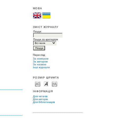
МОВА
ЗМІСТ ЖУРНАЛУ
Пошук
Пошук за критерієм
Перегляд
За номером
За автором
За назвою
Інші журнали
РОЗМІР ШРИФТА
ІНФОРМАЦІЯ
Для читачів
Для авторів
Для бібліотекарів