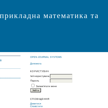
 прикладна математика та
OPEN JOURNAL SYSTEMS
ІВ
Допомога
КОРИСТУВАЧ
Ім'я користувача
Пароль
Запам'ятати мене
СПОВІЩЕННЯ
Дивитися
Сповістити