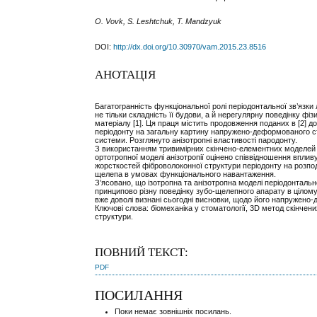
O. Vovk, S. Leshtchuk, T. Mandzyuk
DOI:
http://dx.doi.org/10.30970/vam.2015.23.8516
АНОТАЦІЯ
Багатогранність функціональної ролі періодонтальної зв’язк
не тільки складність її будови, а й нерегулярну поведінку фі
матеріалу [1]. Ця праця містить продовження поданих в [2] д
періодонту на загальну картину напружено-деформованого с
системи. Розглянуто анізотропні властивості пародонту.
З використанням тривимірних скінчено-елементних моделей 
ортотропної моделі анізотропії оцінено співвідношення вплив
жорсткостей фіброволоконної структури періодонту на розпод
щелепа в умовах функціонального навантаження.
З’ясовано, що ізотропна та анізотропна моделі періодонтальн
принципово різну поведінку зубо-щелепного апарату в цілому
вже доволі визнані сьогодні висновки, щодо його напружено
Ключові слова: біомеханіка у стоматології, 3D метод скінчен
структури.
ПОВНИЙ ТЕКСТ:
PDF
ПОСИЛАННЯ
Поки немає зовнішніх посилань.