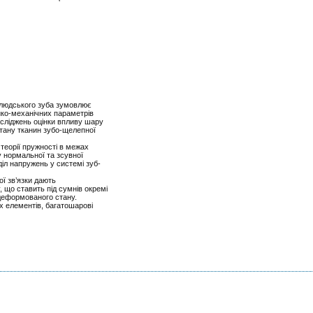
и людського зуба зумовлює
зико-механічних параметрів
осліджень оцінки впливу шару
тану тканин зубо-щелепної
теорії пружності в межах
у нормальної та зсувної
іл напружень у системі зуб-
ої зв’язки дають
, що ставить під сумнів окремі
-деформованого стану.
их елементів, багатошарові