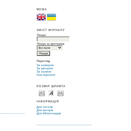
МОВА
ЗМІСТ ЖУРНАЛУ
Пошук
Пошук за критерієм
Перегляд
За номером
За автором
За назвою
Інші журнали
РОЗМІР ШРИФТА
ІНФОРМАЦІЯ
Для читачів
Для авторів
Для бібліотекарів