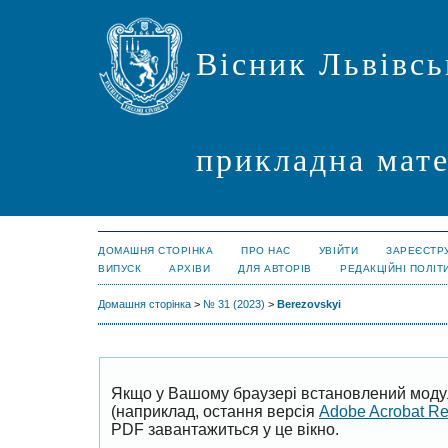
Вісник Львівсь
прикладна мате
ДОМАШНЯ СТОРІНКА
ПРО НАС
УВІЙТИ
ЗАРЕЄСТР
ВИПУСК
АРХІВИ
ДЛЯ АВТОРІВ
РЕДАКЦІЙНІ ПОЛІТ
Домашня сторінка
>
№ 31 (2023)
>
Berezovskyi
Якщо у Вашому браузері встановлений моду
(наприклад, остання версія
Adobe Acrobat R
PDF завантажиться у це вікно.