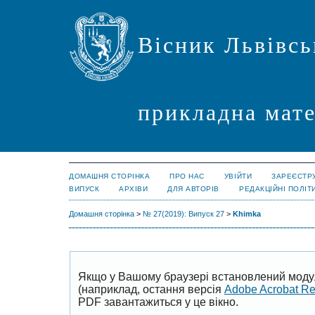
Вісник Львівсь
прикладна мате
ДОМАШНЯ СТОРІНКА
ПРО НАС
УВІЙТИ
ЗАРЕЄСТР
ВИПУСК
АРХІВИ
ДЛЯ АВТОРІВ
РЕДАКЦІЙНІ ПОЛІТ
Домашня сторінка
>
№ 27(2019): Випуск 27
>
Khimka
Якщо у Вашому браузері встановлений моду
(наприклад, остання версія
Adobe Acrobat R
PDF завантажиться у це вікно.