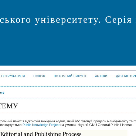
ського університету. Серія
ЕЄСТРУВАТИСЯ
ПОШУК
ПОТОЧНИЙ ВИПУСК
АРХІВИ
ДЛЯ АВТОР
ему
ТЕМУ
грамний пакет з відкритим вихідним кодом, який обслуговує процеси менеджменту та пу
зповсюджується
Public Knowledge Project
на умовах ліцензії GNU General Public License.