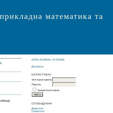
 прикладна математика та
OPEN JOURNAL SYSTEMS
ІВ
Допомога
КОРИСТУВАЧ
Ім'я користувача
Пароль
Запам'ятати мене
блікації
СПОВІЩЕННЯ
Дивитися
Сповістити