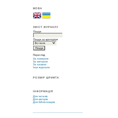
МОВА
ЗМІСТ ЖУРНАЛУ
Пошук
Пошук за критерієм
Перегляд
За номером
За автором
За назвою
Інші журнали
РОЗМІР ШРИФТА
ІНФОРМАЦІЯ
Для читачів
Для авторів
Для бібліотекарів