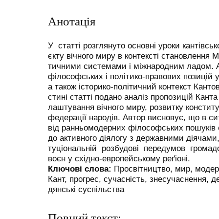
Анотація
У статті розглянуто основні уроки кантівсь
єкту вічного миру в контексті становлення М
тичними системами і міжнародним ладом. А
філософських і політико-правових позицій у 
а також історико-політичний контекст Кантов
стині статті подано аналіз пропозицій Канта
лаштування вічного миру, розвитку конституц
федерації народів. Автор висновує, що в си
від ранньомодерних філoсофських пошуків 
до активного діялогу з державними діячами, 
туціональній розбудові передумов громад
воєн у східно-европейському реґіоні.
Ключові слова:
Просвітництво, мир, модер
Кант, прогрес, сучасність, знесучаснення, д
дянські суспільства
Повний текст: