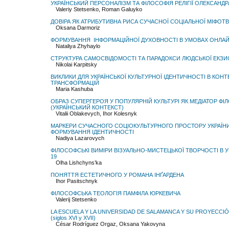
УКРАЇНСЬКИЙ ПЕРСОНАЛІЗМ ТА ФІЛОСОФІЯ РЕЛІГІЇ ОЛЕКСАНД
Valeriy Stetsenko, Roman Galuyko
ДОВІРА ЯК АТРИБУТИВНА РИСА СУЧАСНОЇ СОЦІАЛЬНОЇ МІФОТ
Oksana Darmoriz
ФОРМУВАННЯ ІНФОРМАЦІЙНОЇ ДУХОВНОСТІ В УМОВАХ ОНЛА
Nataliya Zhyhaylo
СТРУКТУРА САМОСВІДОМОСТІ ТА ПАРАДОКСИ ЛЮДСЬКОЇ ЕКЗИ
Nikolai Karpitsky
ВИКЛИКИ ДЛЯ УКРАЇНСЬКОЇ КУЛЬТУРНОЇ ІДЕНТИЧНОСТІ В КОНТ
ТРАНСФОРМАЦІЙ
Maria Kashuba
ОБРАЗ СУПЕРГЕРОЯ У ПОПУЛЯРНІЙ КУЛЬТУРІ ЯК МЕДІАТОР ФІ
(УКРАЇНСЬКИЙ КОНТЕКСТ)
Vitalii Oblakevych, Ihor Kolesnyk
МАРКЕРИ СУЧАСНОГО СОЦІОКУЛЬТУРНОГО ПРОСТОРУ УКРАЇН
ФОРМУВАННЯ ІДЕНТИЧНОСТІ
Nadiya Lazarovych
ФІЛОСОФСЬКІ ВИМІРИ ВІЗУАЛЬНО-МИСТЕЦЬКОЇ ТВОРЧОСТІ В У
19
Olha Lishchyns’ka
ПОНЯТТЯ ЕСТЕТИЧНОГО У РОМАНА ІНҐАРДЕНА
Ihor Pasitschnyk
ФІЛОСОФСЬКА ТЕОЛОГІЯ ПАМФІЛА ЮРКЕВИЧА
Valerij Stetsenko
LA ESCUELA Y LA UNIVERSIDAD DE SALAMANCA Y SU PROYECCIÓ
(siglos XVI y XVII)
César Rodríguez Orgaz, Oksana Yakovyna