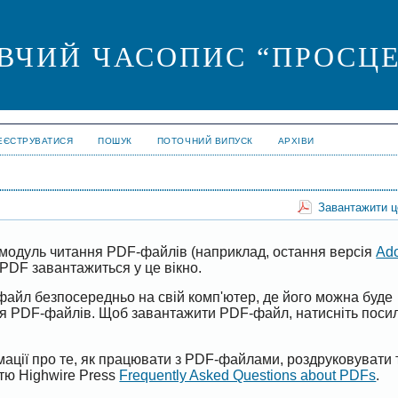
ВЧИЙ ЧАСОПИС “ПРОСЦЕ
ЕЄСТРУВАТИСЯ
ПОШУК
ПОТОЧНИЙ ВИПУСК
АРХІВИ
Завантажити 
модуль читання PDF-файлів (наприклад, остання версія
Ad
PDF завантажиться у це вікно.
файл безпосередньо на свій комп'ютер, де його можна буде
ня PDF-файлів. Щоб завантажити PDF-файл, натисніть поси
ації про те, як працювати з PDF-файлами, роздруковувати 
ттю Highwire Press
Frequently Asked Questions about PDFs
.