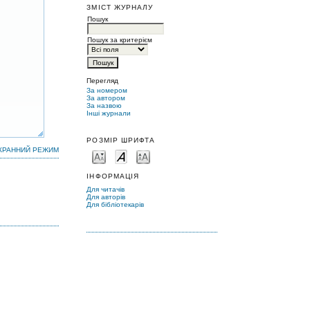
ЗМІСТ ЖУРНАЛУ
Пошук
Пошук за критерієм
Перегляд
За номером
За автором
За назвою
Інші журнали
РОЗМІР ШРИФТА
КРАННИЙ РЕЖИМ
ІНФОРМАЦІЯ
Для читачів
Для авторів
Для бібліотекарів