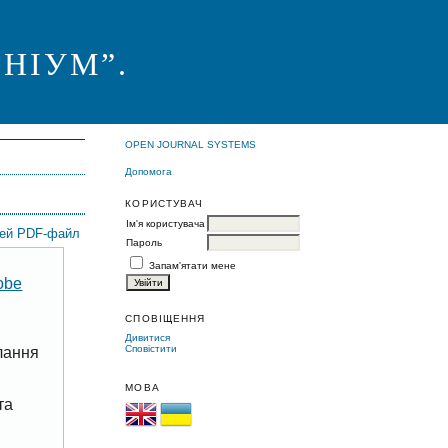
НІУМ”.
OPEN JOURNAL SYSTEMS
Допомога
КОРИСТУВАЧ
Ім'я користувача
цей PDF-файл
Пароль
Запам'ятати мене
obe
СПОВІЩЕННЯ
Дивитися
Сповістити
лання
МОВА
та