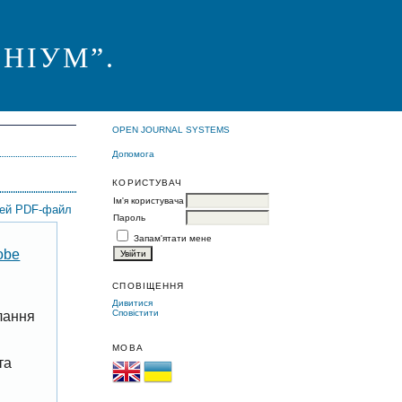
НІУМ”.
OPEN JOURNAL SYSTEMS
Допомога
КОРИСТУВАЧ
Ім'я користувача
цей PDF-файл
Пароль
Запам'ятати мене
obe
СПОВІЩЕННЯ
Дивитися
Сповістити
лання
МОВА
та