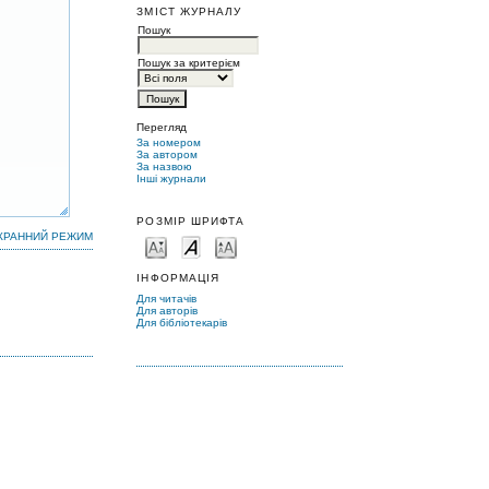
ЗМІСТ ЖУРНАЛУ
Пошук
Пошук за критерієм
Перегляд
За номером
За автором
За назвою
Інші журнали
РОЗМІР ШРИФТА
КРАННИЙ РЕЖИМ
ІНФОРМАЦІЯ
Для читачів
Для авторів
Для бібліотекарів