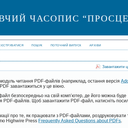
ВЧИЙ ЧАСОПИС “ПРОСЦЕ
ЕЄСТРУВАТИСЯ
ПОШУК
ПОТОЧНИЙ ВИПУСК
АРХІВИ
Завантажити 
модуль читання PDF-файлів (наприклад, остання версія
Ad
PDF завантажиться у це вікно.
файл безпосередньо на свій комп'ютер, де його можна буде
ня PDF-файлів. Щоб завантажити PDF-файл, натисніть поси
ації про те, як працювати з PDF-файлами, роздруковувати 
ттю Highwire Press
Frequently Asked Questions about PDFs
.