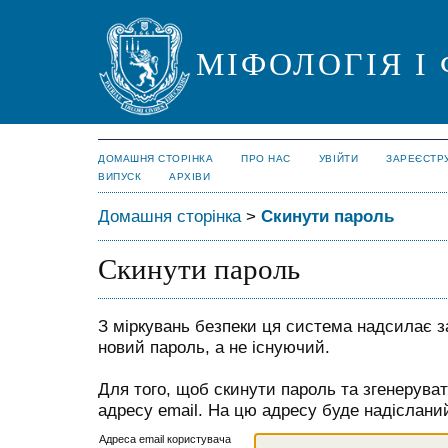
МІФОЛОГІЯ І
ДОМАШНЯ СТОРІНКА
ПРО НАС
УВІЙТИ
ЗАРЕЄСТР
ВИПУСК
АРХІВИ
Домашня сторінка
>
Скинути пароль
Скинути пароль
З міркувань безпеки ця система надсилає 
новий пароль, а не існуючий.
Для того, щоб скинути пароль та згенерува
адресу email. На цю адресу буде надіслани
Адреса email користувача