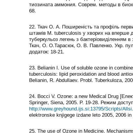
тиозината аммония. Соврем. методы в биох
68.
22. Ткач О. А. Поширеність та профіль перв
штамів M. tuberculosis у хворих на вперше
туберкульоз легень з бактеріовиділенням в з
Ткач, О. О.Тарасюк, О. В. Павленко. Укр. пу
додаток: 18-21.
23. Belianin I. Use of soluble ozone in combin
tuberculosis: lipid peroxidation and blood antio
Belianin, R. Abdullaev. Probl. Tuberkuloza, 200
24. Bocci V. Ozone: a new Medical Drug [Еле
Springer, Siena, 2005. P. 19-28. Режим досту
http://www.greyhound.ijs.si:13795/Scripts/All
elektronske knjigege izdane leto 2005, 2006 in
25. The use of Ozone in Medicine. Mechanism