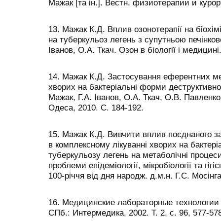
Мажак [та ін.]. Вестн. физиотерапии и курор
13. Мажак К.Д. Вплив озонотерапії на біохім
на туберкульоз легень з супутньою печінков
Іванов, О.А. Ткач. Озон в біології і медицині
14. Мажак К.Д. Застосування еферентних ме
хворих на бактеріальні форми деструктивног
Мажак, Г.А. Іванов, О.А. Ткач, О.В. Павленко.
Одеса, 2010. С. 184-192.
15. Мажак К.Д. Вивчити вплив поєднаного 
в комплексному лікуванні хворих на бактер
туберкульозу легень на метаболічні процеси 
проблеми епідеміології, мікробіології та гігі
100-річчя від дня народж. д.м.н. Г.С. Мосінга
16. Медицинские лабораторные технологии 
СПб.: Интермедика, 2002. Т. 2, с. 96, 577-57