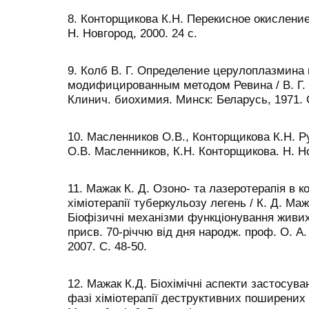
8. Конторщикова К.Н. Перекисное окисление
Н. Новгород, 2000. 24 с.
9. Колб В. Г. Определение церулоплазмина 
модифицированным методом Ревина / В. Г. 
Клинич. биохимия. Минск: Беларусь, 1971. C
10. Масленников О.В., Конторщикова К.Н. Р
О.В. Масленников, К.Н. Конторщикова. Н. Но
11. Мажак К. Д. Озоно- та лазеротерапія в 
хіміотерапії туберкульозу легень / К. Д. Мажа
Біофізичні механізми функціонування живих
присв. 70-річчю від дня народж. проф. О. А. 
2007. С. 48-50.
12. Мажак К.Д. Біохімічні аспекти застосува
фазі хіміотерапії деструктивних поширених 