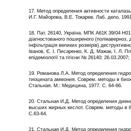
17. Метод определения активности каталазы
И.Г. Майорова, В.Е. Токарев. Лаб. дело, 1991
18. Пат. 26140, Україна. МПК А61К 39/04 Н0
діагностованого поширеного (полікаверноз, 
інфільтрація великих розмірів) деструктивно
Іванов, Є. І. Писаренко, К. Д. Мажак, І. Л. П
епідеміології та гігієни № 26140; 26.03.2007
19. Романова Л.А. Метод определения гид
тиоцината аммония. Соврем. методы в биох
Стальная. М.: Медицина, 1977. С. 64-66.
20. Стальная И.Д. Метод определения дие
высших жирных кислот. Соврем. методы в б
С.63-64.
21. Стальная И.Д. Метод определения гид