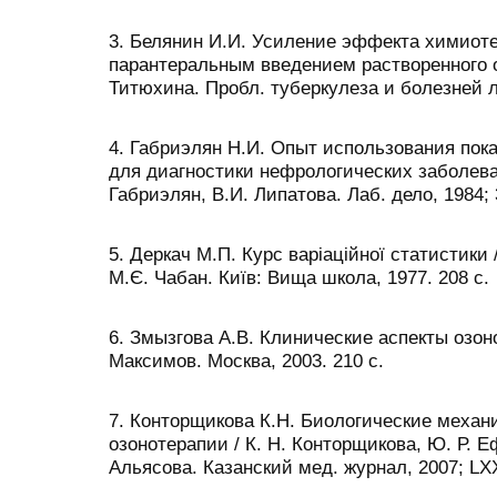
3. Белянин И.И. Усиление эффекта химиот
парантеральным введением растворенного о
Титюхина. Пробл. туберкулеза и болезней ле
4. Габриэлян Н.И. Опыт использования пок
для диагностики нефрологических заболеван
Габриэлян, В.И. Липатова. Лаб. дело, 1984; 
5. Деркач М.П. Курс варіаційної статистики 
М.Є. Чабан. Київ: Вища школа, 1977. 208 с.
6. Змызгова А.В. Клинические аспекты озоно
Максимов. Москва, 2003. 210 с.
7. Конторщикова К.Н. Биологические меха
озонотерапии / К. Н. Конторщикова, Ю. Р. Еф
Альясова. Казанский мед. журнал, 2007; LΧΧ